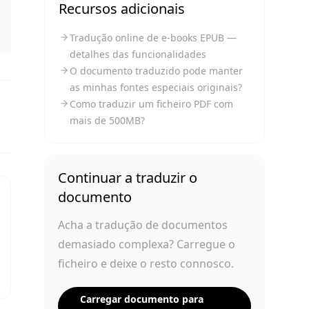
Recursos adicionais
Tradução online de e-books EPUB —
detalhes das funcionalidades
O documento traduzido pode manter
as minhas fontes especiais originais?
Como traduzir um ficheiro PDF com
mais de 500MB?
Continuar a traduzir o
documento
Acha a tradução de documentos
demasiado complexa? Carregue o
ficheiro e deixe o resto connosco.
Carregar documento para