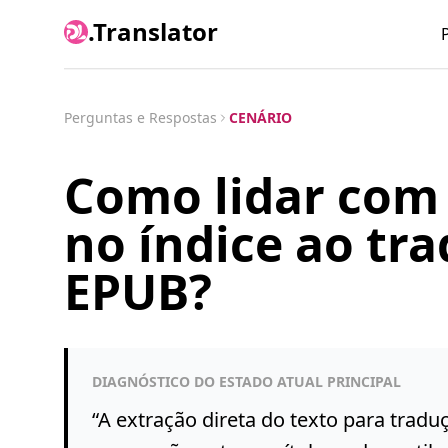
.Translator
Perguntas e Respostas
CENÁRIO
Como lidar com e
no índice ao tra
EPUB?
DIAGNÓSTICO DO ESTADO ATUAL PRINCIPAL
“
A extração direta do texto para tradu