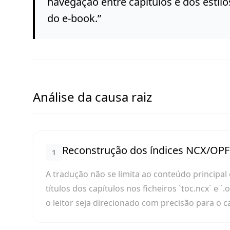
navegação entre capítulos e dos estil
do e-book.
”
Análise da causa raiz
Reconstrução dos índices NCX/OPF
1
A tradução não se limita ao conteúdo princip
títulos dos capítulos nos ficheiros `toc.ncx` e `
o leitor seja direcionado com precisão para o 