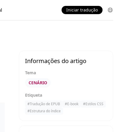
l
Iniciar tradução
s
Informações do artigo
Tema
CENÁRIO
Etiqueta
#
Tradução de EPUB
#
E-book
#
Estilos CSS
#
Estrutura do índice