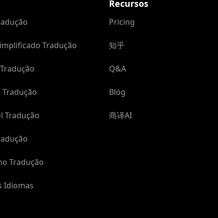
Recursos
Tradução
Pricing
implificado Tradução
知乎
 Tradução
Q&A
 Tradução
Blog
l Tradução
商译AI
radução
no Tradução
s Idiomas