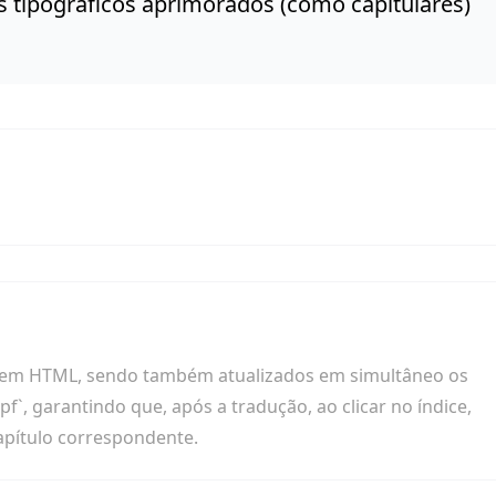
os tipográficos aprimorados (como capitulares)
al em HTML, sendo também atualizados em simultâneo os
.opf`, garantindo que, após a tradução, ao clicar no índice,
capítulo correspondente.