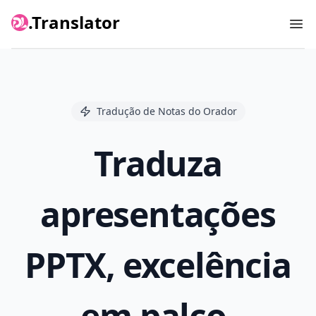
.Translator
Ope
Tradução de Notas do Orador
Traduza
apresentações
PPTX, excelência
em palco,