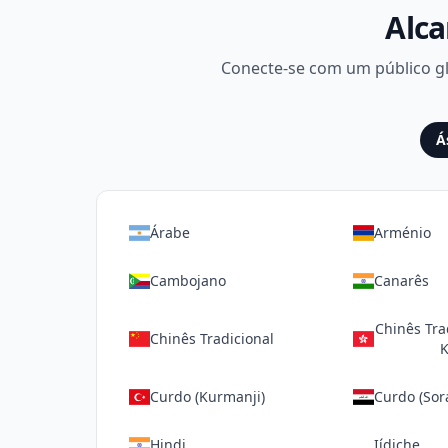
Alca
Conecte-se com um público gl
Á
Árabe
Arménio
Cambojano
Canarês
Chinês Tra
Chinês Tradicional
K
Curdo (Kurmanji)
Curdo (Sor
Hindi
Iídiche