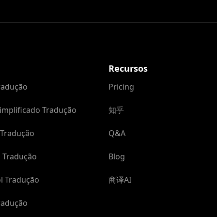
Recursos
Tradução
Pricing
implificado Tradução
知乎
 Tradução
Q&A
 Tradução
Blog
l Tradução
商译AI
radução