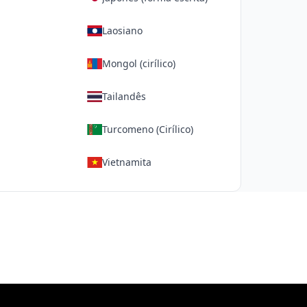
Laosiano
Mongol (cirílico)
Tailandês
Turcomeno (Cirílico)
Vietnamita