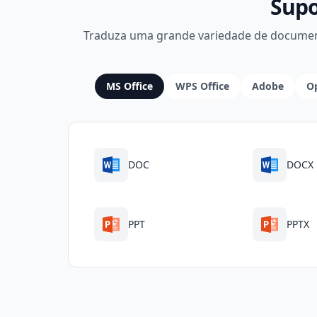
Supo
Traduza uma grande variedade de document
MS Office
WPS Office
Adobe
Op
DOC
DOCX
PPT
PPTX