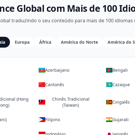
nce Global com Mais de 100 Id
obal traduzindo o seu conteúdo para mais de 100 idiomas
sia
Europa
África
América do Norte
América do S
Azerbaijano
Bengali
Cantonês
Cazaque
dicional (Hong
Chinês Tradicional
Cingalês
ong)
(Taiwan)
ani)
Filipino
Gujarati
Indonésio
Japonês