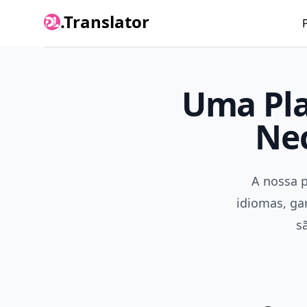
.Translator
Uma Pla
Nec
A nossa p
idiomas, ga
s