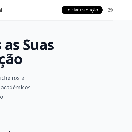
l
Iniciar tradução
 as Suas
ução
icheiros e
s académicos
o.