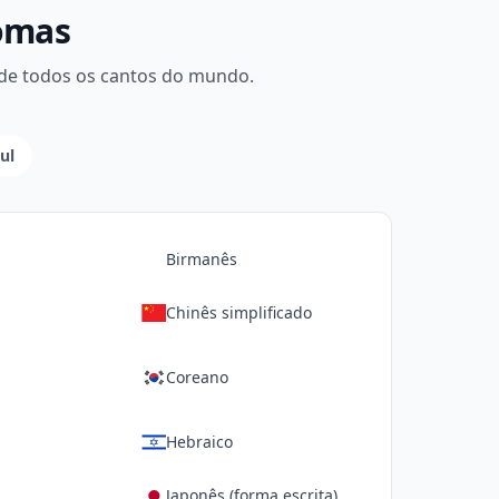
iomas
 de todos os cantos do mundo.
ul
Birmanês
Chinês simplificado
Coreano
Hebraico
Japonês (forma escrita)