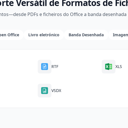
rte Versátil de Formatos de Fic
os—desde PDFs e ficheiros do Office a banda desenhada 
en Office
Livro eletrónico
Banda Desenhada
Imagem
RTF
XLS
VSDX