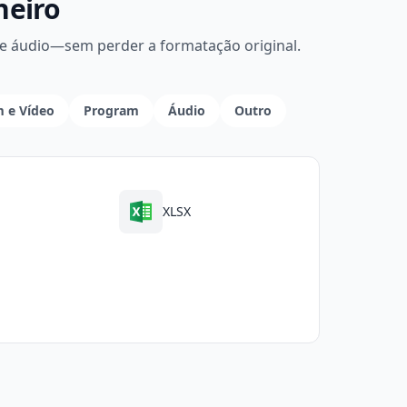
heiro
e áudio—sem perder a formatação original.
 e Vídeo
Program
Áudio
Outro
XLSX