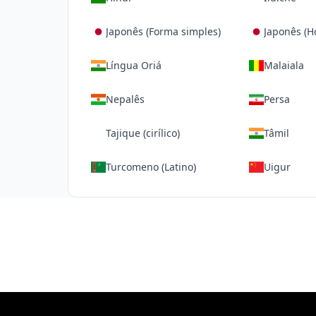
Japonês (Forma simples)
Japonês (Ho
Língua Oriá
Malaiala
Nepalês
Persa
Tajique (cirílico)
Tâmil
Turcomeno (Latino)
Uigur