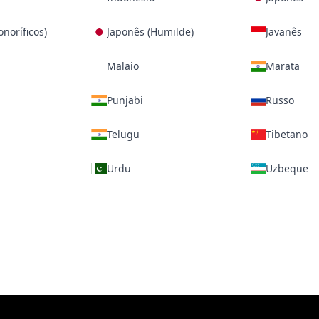
noríficos)
Japonês (Humilde)
Javanês
Malaio
Marata
Punjabi
Russo
Telugu
Tibetano
Urdu
Uzbeque