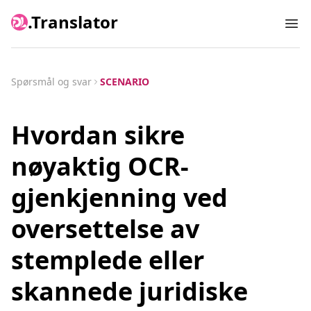
.Translator
Ope
Spørsmål og svar
SCENARIO
Hvordan sikre
nøyaktig OCR-
gjenkjenning ved
oversettelse av
stemplede eller
skannede juridiske