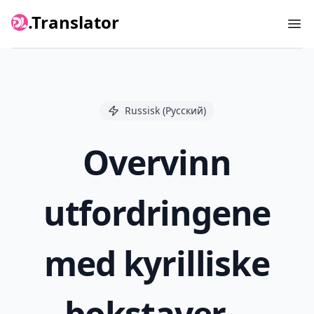
.Translator
Ope
Russisk (Русский)
Overvinn
utfordringene
med kyrilliske
bokstaver –