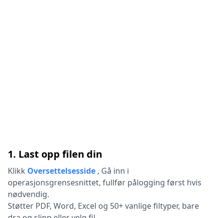
1. Last opp filen din
Klikk
Oversettelsesside
,
Gå inn i
operasjonsgrensesnittet, fullfør pålogging først hvis
nødvendig.
Støtter PDF, Word, Excel og 50+ vanlige filtyper, bare
dra og slipp eller velg fil.