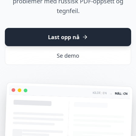
problemer med russisk PDF-oppsett og
tegnfeil.
Last opp nå
Se demo
KILDE: EN
→
MÅL: CN