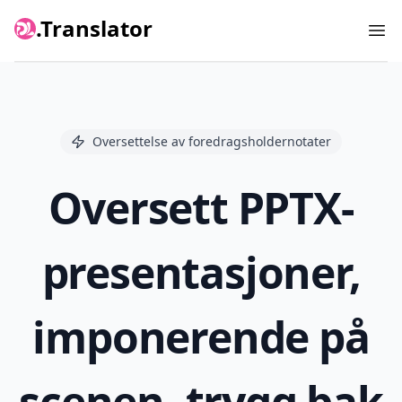
.Translator
Ope
Oversettelse av foredragsholdernotater
Oversett PPTX-
presentasjoner,
imponerende på
scenen, trygg bak