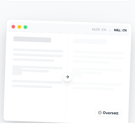
KILDE: EN
→
MÅL: CN
Oversatt