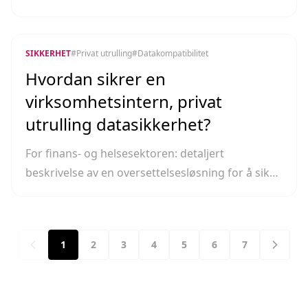
referanser innen akademisk oversettelse.
SIKKERHET
#
Privat utrulling
#
Datakompatibilitet
Hvordan sikrer en
virksomhetsintern, privat
utrulling datasikkerhet?
For finans- og helsesektoren: detaljert
beskrivelse av en oversettelsesløsning for å sikre
at data ikke forlater det interne nettverket.
1
2
3
4
5
6
7