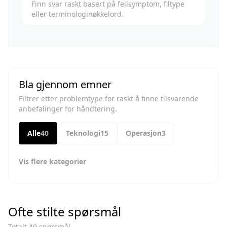
Finn svar raskt basert på feilsymptom, filtype
eller terminologinøkkelord.
Bla gjennom emner
Filtrer etter problemtype for raskt å finne tilsvarende
anbefalinger for håndtering.
Alle
40
Teknologi
15
Operasjon
3
Vis flere kategorier
Ofte stilte spørsmål
Totalt 40 spørsmål