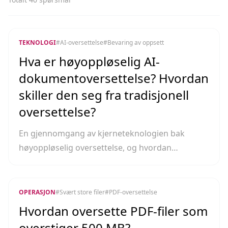
TEKNOLOGI
#
AI-oversettelse
#
Bevaring av oppsett
Hva er høyoppløselig AI-
dokumentoversettelse? Hvordan
skiller den seg fra tradisjonell
oversettelse?
En gjennomgang av kjerneteknologien bak
høyoppløselig oversettelse, og hvordan
DL.Translator bevarer originalt oppsett samtidig
som teksten oversettes.
OPERASJON
#
Svært store filer
#
PDF-oversettelse
Hvordan oversette PDF-filer som
overstiger 500 MB?