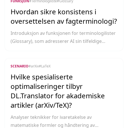
FUNKSJON
#
Terminologiliste
#
Glossary
Hvordan sikre konsistens i
oversettelsen av fagterminologi?
Introduksjon av funksjonen for terminologilister
(Glossary), som adresserer AI sin tilfeldige
behandling av bransjespesifikke uttrykk.
SCENARIO
#
arXiv
#
LaTeX
Hvilke spesialiserte
optimaliseringer tilbyr
DL.Translator for akademiske
artikler (arXiv/TeX)?
Analyser teknikker for ivaretakelse av
matematiske formler og håndtering av