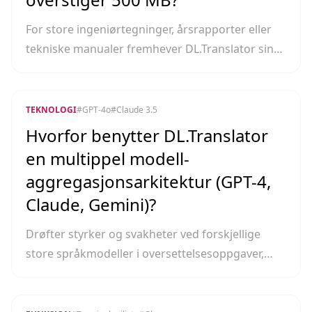
For store ingeniørtegninger, årsrapporter eller
tekniske manualer fremhever DL.Translator sin
kapasitet til å håndtere svært store filer.
TEKNOLOGI
#
GPT-4o
#
Claude 3.5
Hvorfor benytter DL.Translator
en multippel modell-
aggregasjonsarkitektur (GPT-4,
Claude, Gemini)?
Drøfter styrker og svakheter ved forskjellige
store språkmodeller i oversettelsesoppgaver,
samt hvordan en aggregasjonsarkitektur gir
brukeren den optimale løsningen.