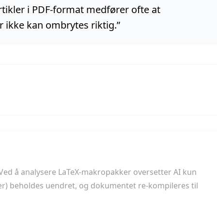
tikler i PDF-format medfører ofte at
r ikke kan ombrytes riktig.
”
. Ved å analysere LaTeX-makropakker oversetter AI kun
r) beholdes uendret, og dokumentet re-kompileres til