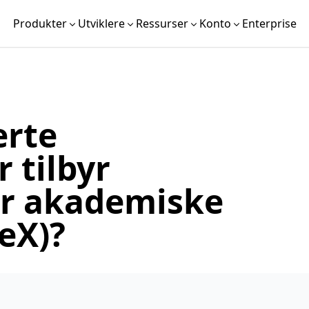
Produkter
Utviklere
Ressurser
Konto
Enterprise
erte
 tilbyr
or akademiske
TeX)?