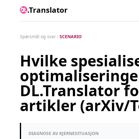
.Translator
Spørsmål og svar
SCENARIO
Hvilke spesialis
optimaliseringer
DL.Translator f
artikler (arXiv/
DIAGNOSE AV KJERNESITUASJON