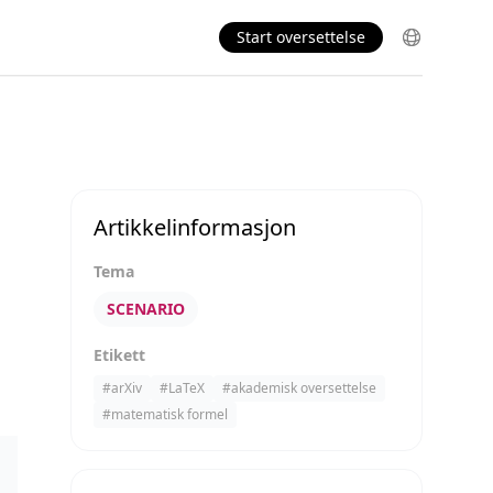
Start oversettelse
Artikkelinformasjon
Tema
SCENARIO
Etikett
#
arXiv
#
LaTeX
#
akademisk oversettelse
#
matematisk formel