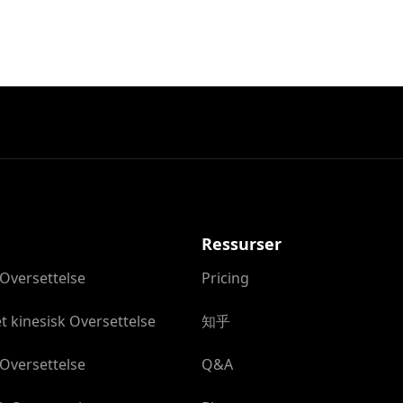
Ressurser
Oversettelse
Pricing
t kinesisk Oversettelse
知乎
Oversettelse
Q&A