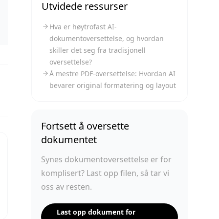
Utvidede ressurser
Hva er høytrofast AI-
dokumentoversettelse, og hvordan
skiller det seg fra tradisjonell
oversettelse?
Å mestre PDF-oversettelse: Hvordan AI
bevarer original formatering og layout
Fortsett å oversette
dokumentet
Synes dokumentoversettelse er for
komplisert? Last opp filen, så tar vi
oss av resten.
Last opp dokument for