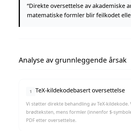
“
Direkte oversettelse av akademiske ar
matematiske formler blir feilkodet elle
Analyse av grunnleggende årsak
TeX-kildekodebasert oversettelse
1
Vi støtter direkte behandling av TeX-kildekode
brødteksten, mens formler (innenfor $-symbole
PDF etter oversettelse.