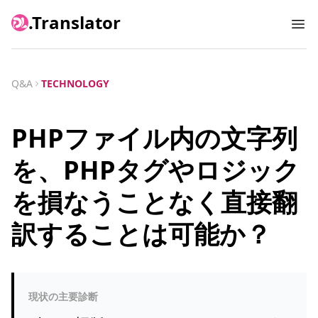
.Translator
Ope
Q&A
TECHNOLOGY
PHPファイル内の文字列
を、PHPタグやロジック
を損なうことなく直接翻
訳することは可能か？
現状の主要診断