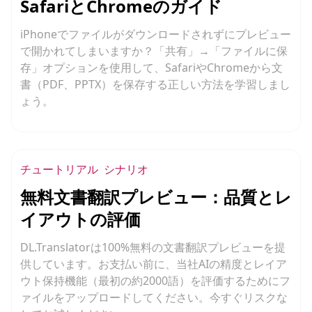
SafariとChromeのガイド
iPhoneでファイルがダウンロードされずにプレビュー
で開かれてしまいますか？「共有」→「ファイルに保
存」オプションを使用して、SafariやChromeから文
書（PDF、PPTX）を保存する正しい方法を学習しまし
ょう。
チュートリアル
シナリオ
無料文書翻訳プレビュー：品質とレ
イアウトの評価
DL.Translatorは100%無料の文書翻訳プレビューを提
供しています。お支払い前に、当社AIの精度とレイア
ウト保持機能（最初の約2000語）を評価するためにフ
ァイルをアップロードしてください。今すぐリスクな