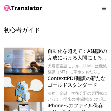
.Translator
Ope
CodexのようなAIエージェントを
初心者ガイド
使ってPDFを翻訳すべきか?
自動化を超えて：AI翻訳の
完成における人間によるポ
ストエディティングの重要
大規模言語モデル（LLM）は機械
な役割
翻訳（MT）に革命をもたらしま
Context:PDF翻訳の新たな
したが、高度な専門分野、微細な
ブランドボイスの表現、複雑な文
ゴールドスタンダード
化的背景においては一貫して力不
法務、金融、学術分野の専門家に
足を示しています。AIが人間の経
とって、従来の機械翻訳は実現さ
験と深い文脈的判断力を欠くこの
iPhoneへのファイル保存
れない約束に過ぎませんでした。
「最終段階」のギャップは、完璧