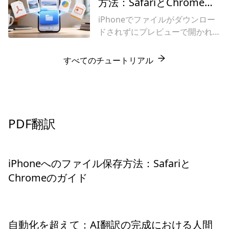
手作業による精度のためにスピー
方法：SafariとChromeの
な成果物を実現するために専門家
ドを犠牲にするか、あるいは数秒
ガイド
による人的介入を不可欠としてい
iPhoneでファイルがダウンロー
で文書のレイアウトを崩壊させる
ます。
ドされずにプレビューで開かれて
かのいずれかです。
しまいますか？「共有」→「ファ
イルに保存」オプションを使用し
すべてのチュートリアル
て、SafariやChromeから文書
（PDF、PPTX）を保存する正し
い方法を学習しましょう。
PDF翻訳
iPhoneへのファイル保存方法：Safariと
Chromeのガイド
自動化を超えて：AI翻訳の完成における人間