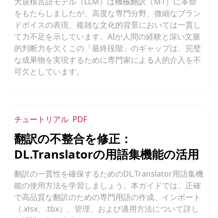
大規模言語モデル（LLM）は機械翻訳（MT）に革命
をもたらしましたが、高度な専門分野、微細なブラン
ドボイスの表現、複雑な文化的背景においては一貫し
て力不足を示しています。AIが人間の経験と深い文脈
的判断力を欠くこの「最終段階」のギャップは、完璧
な成果物を実現するために専門家による人的介入を不
可欠としています。
チュートリアル
PDF
翻訳の不整合を修正：
DL.Translatorの用語集機能の活用
翻訳の一貫性を確保するためのDL.Translator用語集機
能の使用方法を学習しましょう。本ガイドでは、正確
で高品質な翻訳のための専門用語の作成、インポート
（.xlsx、.tbx）、管理、および適用方法について詳し