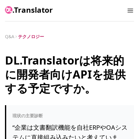
.Translator
Ope
Q&A
テクノロジー
DL.Translatorは将来的
に開発者向けAPIを提供
する予定ですか。
現状の主要診断
“
企業は文書翻訳機能を自社ERPやOAシス
テムに直接組み込みたいと考えていま