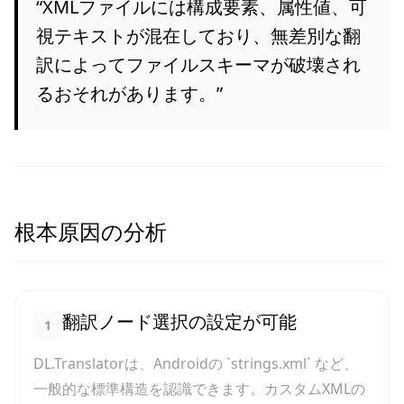
“
XMLファイルには構成要素、属性値、可
視テキストが混在しており、無差別な翻
訳によってファイルスキーマが破壊され
るおそれがあります。
”
根本原因の分析
翻訳ノード選択の設定が可能
1
DL.Translatorは、Androidの `strings.xml` など、
一般的な標準構造を認識できます。カスタムXMLの