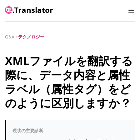
.Translator
Ope
Q&A
テクノロジー
XMLファイルを翻訳する
際に、データ内容と属性
ラベル（属性タグ）をど
のように区別しますか？
現状の主要診断