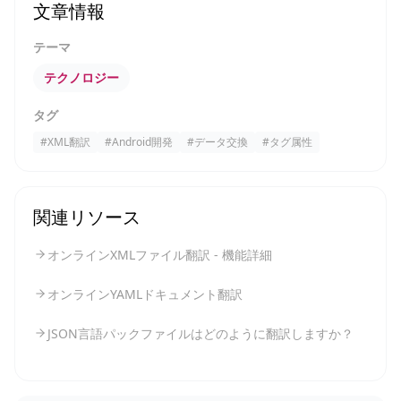
文章情報
テーマ
テクノロジー
タグ
#
XML翻訳
#
Android開発
#
データ交換
#
タグ属性
関連リソース
オンラインXMLファイル翻訳 - 機能詳細
オンラインYAMLドキュメント翻訳
JSON言語パックファイルはどのように翻訳しますか？