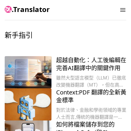
.Translator
Ope
你應該使用像 Codex 這類的 AI
新手指引
Agent 來翻譯 PDF 嗎？
超越自動化：人工後編輯在
完善AI翻譯中的關鍵作用
雖然大型語言模型（LLM）已徹底
改變機器翻譯（MT），但在高風
Context:PDF 翻譯的全新黃
險專業領域、細緻品牌語調傳達和
複雜文化語境方面仍持續表現不
金標準
足。這種「最後一哩路」差距，即
對於法律、金融和學術領域的專業
AI缺乏人類經驗和深度情境判斷能
人士而言,傳統的機器翻譯是一個
力，需要專業人員介入才能達到完
如何將檔案儲存到您的
破滅的承諾。它不是犧牲速度以換
美交付。