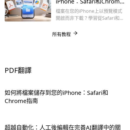
取人工準確性,就是在數秒內破壞
iPhone：Safari和Chrome
您文件的版面配置。
指南
檔案在您的iPhone上以預覽模式
開啟而非下載？學習從Safari和
Chrome正確儲存文件（PDF、
PPTX）的方法，使用「分享」
所有教程
→「儲存到檔案」選項。
PDF翻譯
如何將檔案儲存到您的iPhone：Safari和
Chrome指南
超越自動化：人工後編輯在完善AI翻譯中的關