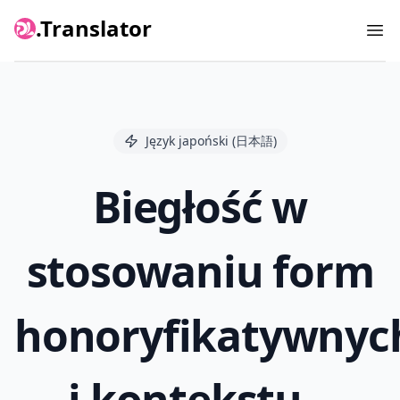
.Translator
Ope
Język japoński (日本語)
Biegłość w
stosowaniu form
honoryfikatywnyc
i kontekstu –