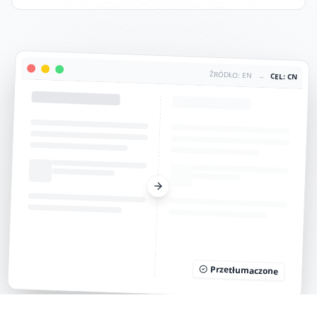
ŹRÓDŁO: EN
→
CEL: CN
Przetłumaczone