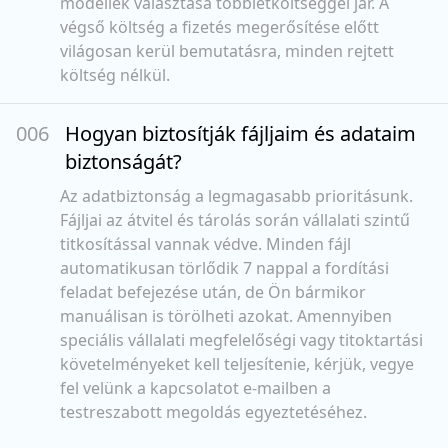
modellek választása többletköltséggel jár. A
végső költség a fizetés megerősítése előtt
világosan kerül bemutatásra, minden rejtett
költség nélkül.
00
6
Hogyan biztosítják fájljaim és adataim
biztonságát?
Az adatbiztonság a legmagasabb prioritásunk.
Fájljai az átvitel és tárolás során vállalati szintű
titkosítással vannak védve. Minden fájl
automatikusan törlődik 7 nappal a fordítási
feladat befejezése után, de Ön bármikor
manuálisan is törölheti azokat. Amennyiben
speciális vállalati megfelelőségi vagy titoktartási
követelményeket kell teljesítenie, kérjük, vegye
fel velünk a kapcsolatot e-mailben a
testreszabott megoldás egyeztetéséhez.