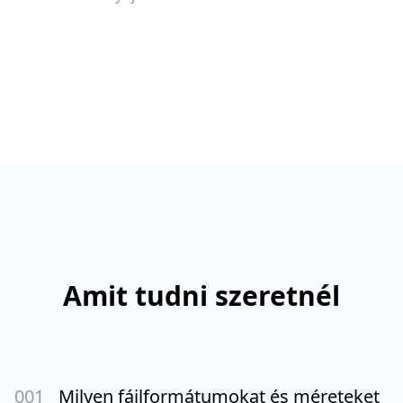
Amit tudni szeretnél
00
1
Milyen fájlformátumokat és méreteket