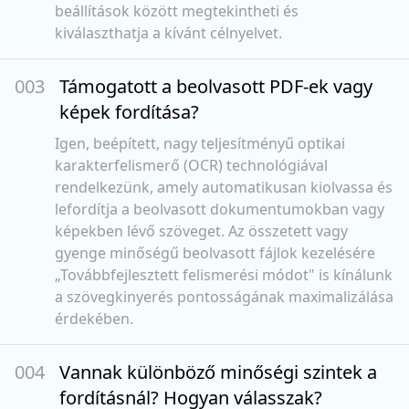
beállítások között megtekintheti és
kiválaszthatja a kívánt célnyelvet.
00
3
Támogatott a beolvasott PDF-ek vagy
képek fordítása?
Igen, beépített, nagy teljesítményű optikai
karakterfelismerő (OCR) technológiával
rendelkezünk, amely automatikusan kiolvassa és
lefordítja a beolvasott dokumentumokban vagy
képekben lévő szöveget. Az összetett vagy
gyenge minőségű beolvasott fájlok kezelésére
„Továbbfejlesztett felismerési módot" is kínálunk
a szövegkinyerés pontosságának maximalizálása
érdekében.
00
4
Vannak különböző minőségi szintek a
fordításnál? Hogyan válasszak?