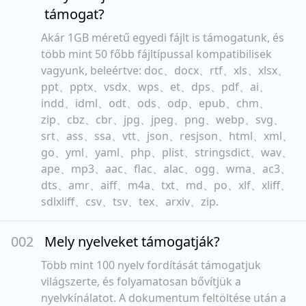
támogat?
Akár 1GB méretű egyedi fájlt is támogatunk, és
több mint 50 főbb fájltípussal kompatibilisek
vagyunk, beleértve: doc、docx、rtf、xls、xlsx、
ppt、pptx、vsdx、wps、et、dps、pdf、ai、
indd、idml、odt、ods、odp、epub、chm、
zip、cbz、cbr、jpg、jpeg、png、webp、svg、
srt、ass、ssa、vtt、json、resjson、html、xml、
go、yml、yaml、php、plist、stringsdict、wav、
ape、mp3、aac、flac、alac、ogg、wma、ac3、
dts、amr、aiff、m4a、txt、md、po、xlf、xliff、
sdlxliff、csv、tsv、tex、arxiv、zip.
00
2
Mely nyelveket támogatják?
Több mint 100 nyelv fordítását támogatjuk
világszerte, és folyamatosan bővítjük a
nyelvkínálatot. A dokumentum feltöltése után a