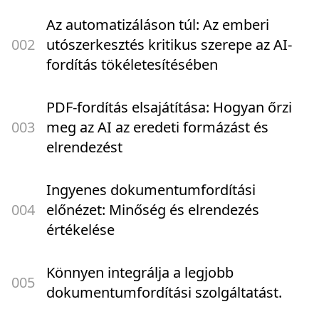
Az automatizáláson túl: Az emberi
00
2
utószerkesztés kritikus szerepe az AI-
fordítás tökéletesítésében
PDF-fordítás elsajátítása: Hogyan őrzi
00
3
meg az AI az eredeti formázást és
elrendezést
Ingyenes dokumentumfordítási
00
4
előnézet: Minőség és elrendezés
értékelése
Könnyen integrálja a legjobb
00
5
dokumentumfordítási szolgáltatást.