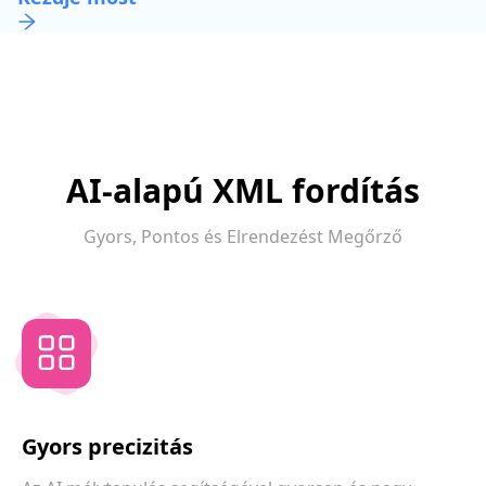
AI-alapú XML fordítás
Gyors, Pontos és Elrendezést Megőrző
Gyors precizitás