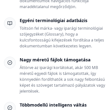
dokumentumok navigációs funkciója
maradéktalanul megőrződjön.
Egyéni terminológiai adatbázis
Töltsön fel márka- vagy iparági terminológiai
szójegyzéket (Glossary), hogy a
kulcsfontosságú kifejezések fordítása a teljes
dokumentumban következetes legyen.
Nagy méretű fájlok támogatása
Áttörve az iparági korlátokat, akár 500 MB
méretű egyedi fájlok is támogatottak, így
könnyedén fordíthatók a sok nagy felbontású
képet és szöveget tartalmazó pályázatok vagy
jelentések.
Többmodellű intelligens váltás