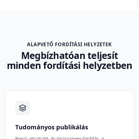
ALAPVETŐ FORDÍTÁSI HELYZETEK
Megbízhatóan teljesít
minden fordítási helyzetben
Tudományos publikálás
Precíz absztrakt- és törzsszöveg-fordítás, a