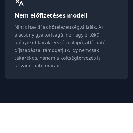
Nem előfizetéses modell
Nincs havidíjas kötelezettségvállalás. Az
alacsony gyakoriságú, de nagy értékű
igényeket karakterszám-alapú, átlátható
díjszabással támogatjuk, így nemcsak
takarékos, hanem a költségtervezés is
kiszámítható marad.