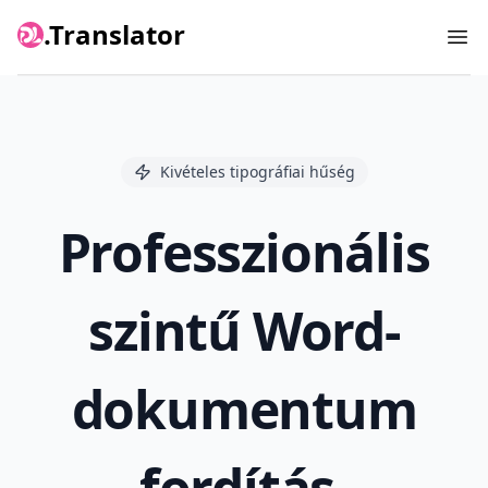
.Translator
Ope
Kivételes tipográfiai hűség
Professzionális
szintű Word-
dokumentum
fordítás,