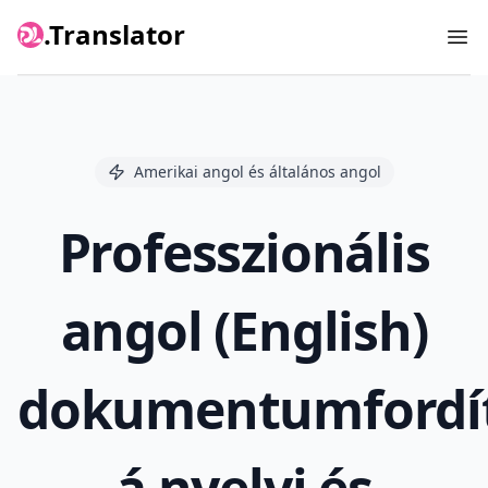
.Translator
Ope
Amerikai angol és általános angol
Professzionális
angol (English)
dokumentumfordít
á nyelvi és