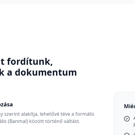
 fordítunk,
uk a dokumentum
ozása
Mié
ny szerint alakítja, lehetővé téve a formális
mális (Banmal) között történő váltást.