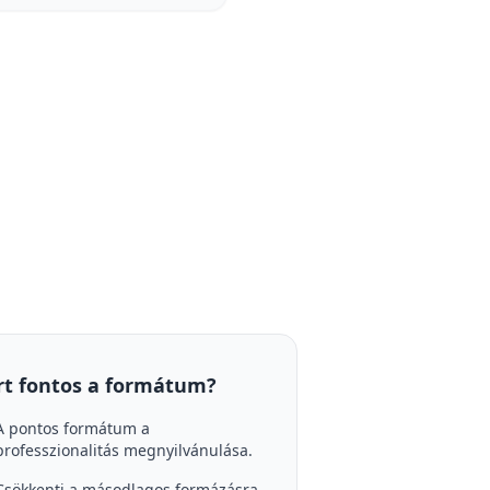
rt fontos a formátum?
A pontos formátum a
professzionalitás megnyilvánulása.
Csökkenti a másodlagos formázásra