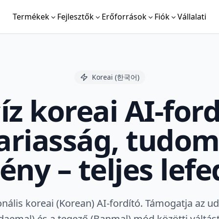
Termékek
Fejlesztők
Erőforrások
Fiók
Vállalati
Koreai (한국어)
íz koreai AI-ford
ariasság, tudom
ny – teljes lef
nális koreai (Korean) AI-fordító. Támogatja az u
ndaemal) és a tegező (Banmal) mód közötti váltást