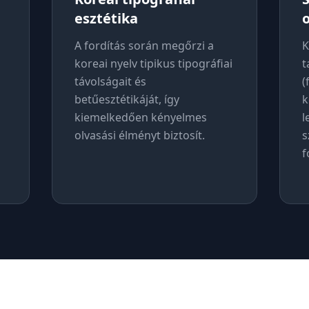
esztétika
A fordítás során megőrzi a
K
koreai nyelv tipikus tipográfiai
t
távolságait és
(
betűesztétikáját, így
k
kiemelkedően kényelmes
l
olvasási élményt biztosít.
s
f