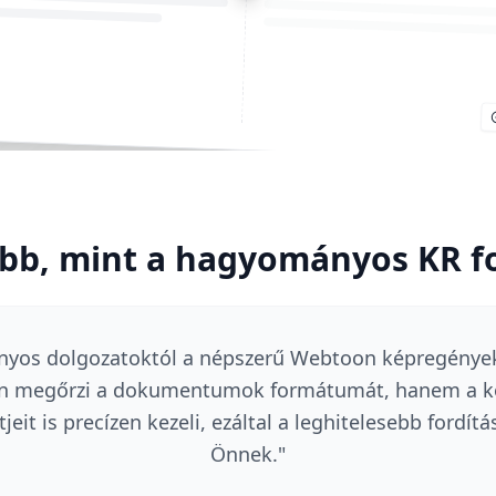
óbb, mint a hagyományos KR fo
yos dolgozatoktól a népszerű Webtoon képregényeki
n megőrzi a dokumentumok formátumát, hanem a kor
jeit is precízen kezeli, ezáltal a leghitelesebb fordít
Önnek.
"