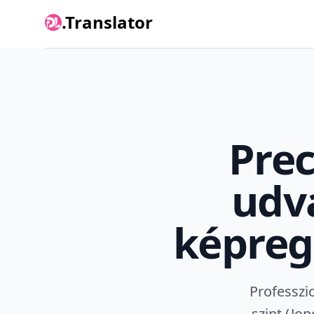
.Translator
Prec
udv
képregé
Professzio
szint (Jo