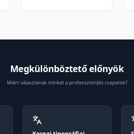
Megkülönböztető előnyök
Miért választanak minket a professzionális csapatok?
Koreai tipográfiai