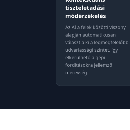
tiszteletadási
módérzékelés
Az AI a felek közötti viszony
alapján automatikusan
választja ki a legmegfelelőbb
udvariassági szintet, így
elkerülhető a gépi
fordításokra jellemző
merevség.