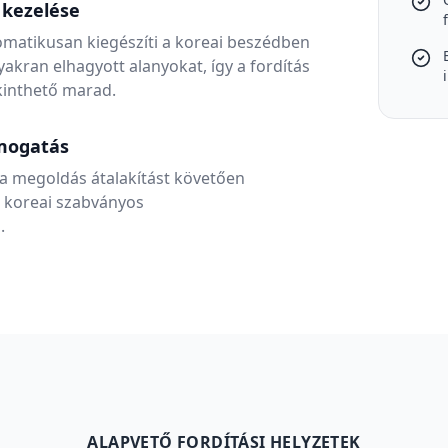
 kezelése
tomatikusan kiegészíti a koreai beszédben
ran elhagyott alanyokat, így a fordítás
ekinthető marad.
mogatás
 a megoldás átalakítást követően
a koreai szabványos
.
ALAPVETŐ FORDÍTÁSI HELYZETEK