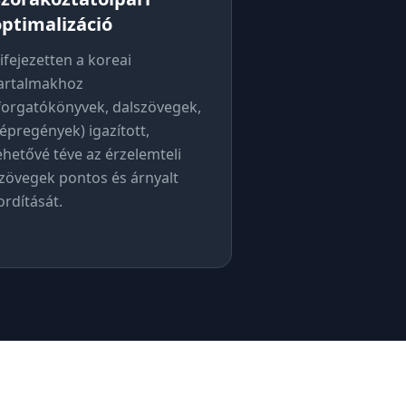
optimalizáció
ifejezetten a koreai
artalmakhoz
forgatókönyvek, dalszövegek,
épregények) igazított,
ehetővé téve az érzelemteli
zövegek pontos és árnyalt
ordítását.