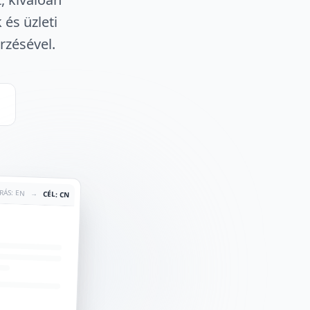
és üzleti
zésével.
RÁS: EN
→
CÉL: CN