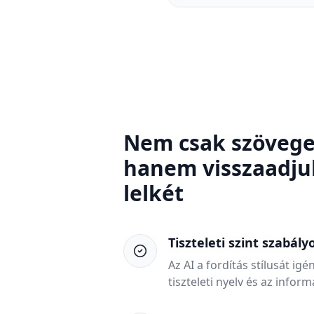
Nem csak szöveget
hanem visszaadj
lelkét
Tiszteleti szint szabály
Az AI a fordítás stílusát igé
tiszteleti nyelv és az infor