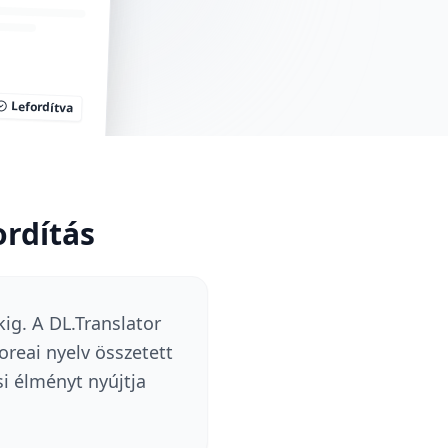
Lefordítva
rdítás
g. A DL.Translator
eai nyelv összetett
ási élményt nyújtja