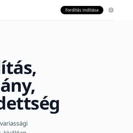
Fordítás indítása
ítás,
ány,
edettség
dvariassági
, kiválóan