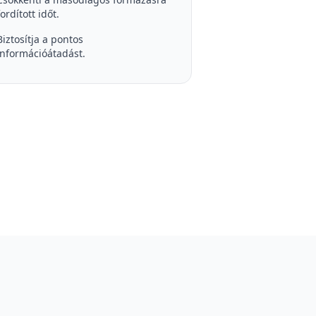
fordított időt.
Biztosítja a pontos
információátadást.