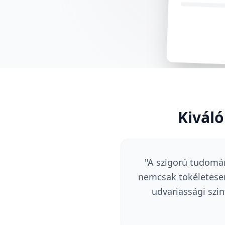
Kivál
"
A szigorú tudomán
nemcsak tökéletese
udvariassági szint