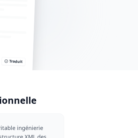
Traduit
ionnelle
itable ingénierie
 structure XML des