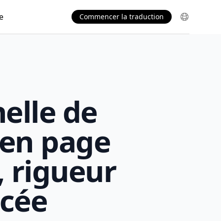
e
Commencer la traduction
elle de
en page
 rigueur
cée