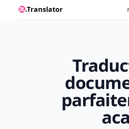
.Translator
Traduc
docume
parfait
ac