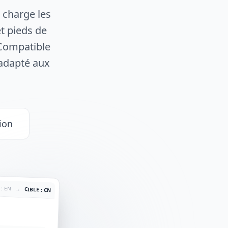
 charge les
t pieds de
 Compatible
 adapté aux
ion
: EN
→
CIBLE : CN