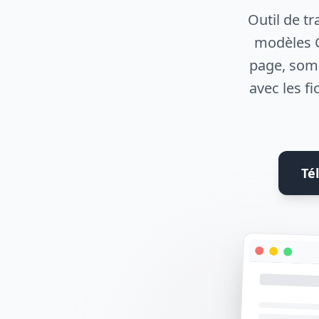
Outil de t
modèles G
page, somm
avec les f
Té