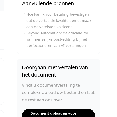
Aanvullende bronnen
Hoe kan ik vóór betaling bevestigen
dat de vertaalde kwaliteit en opmaak
aan de vereisten voldoen?
Beyond Automation: de cruciale rol
van menselijke post-editing bij het
perfectioneren van AI-vertalingen
Doorgaan met vertalen van
het document
Vindt u documentvertaling te
complex? Upload uw bestand en laat
de rest aan ons over.
Document uploaden voor