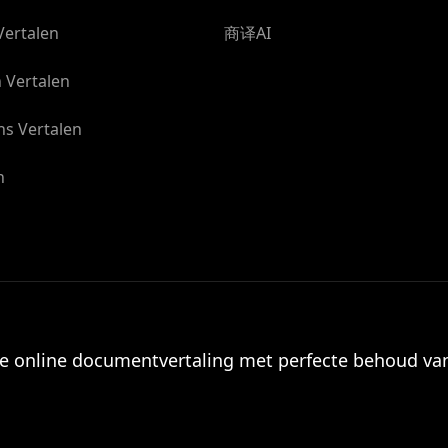
Vertalen
商译AI
 Vertalen
ns Vertalen
n
le online documentvertaling met perfecte behoud van