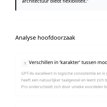
architectuur biedt flexibiliteit.
”
Analyse hoofdoorzaak
Verschillen in ‘karakter’ tussen mo
1
GPT-4o excelleert in logische consistentie en is
heeft een natuurlijker taalgevoel en leent zich b
Pro onderscheidt zich door unieke voordelen b