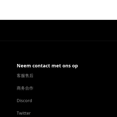
Neem contact met ons op
客服售后
商务合作
Discord
Twitter