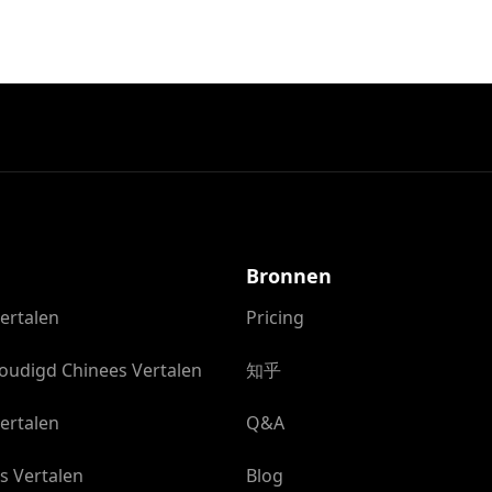
Bronnen
ertalen
Pricing
oudigd Chinees Vertalen
知乎
ertalen
Q&A
s Vertalen
Blog