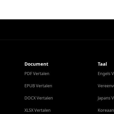
Document
Taal
PDF Vertalen
Engels V
EPUB Vertalen
Vereenv
DOCX Vertalen
Japans V
XLSX Vertalen
Koreaan