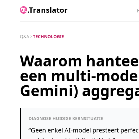
.Translator
Q&A
TECHNOLOGIE
Waarom hanteer
een multi-model
Gemini) aggrega
DIAGNOSE HUIDIGE KERNSITUATIE
“
Geen enkel AI-model presteert perfect