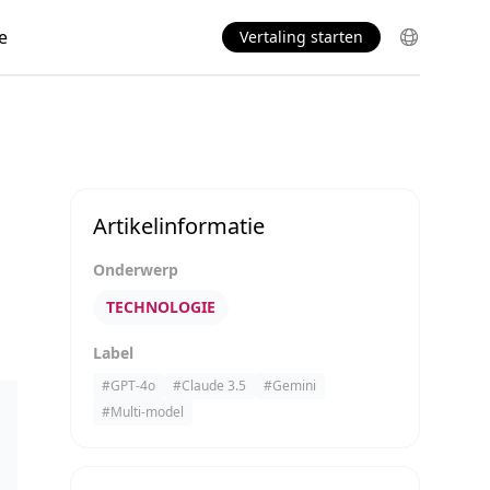
e
Vertaling starten
Artikelinformatie
Onderwerp
TECHNOLOGIE
Label
#
GPT-4o
#
Claude 3.5
#
Gemini
#
Multi-model