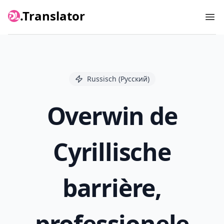
.Translator
Ope
Russisch (Русский)
Overwin de
Cyrillische
barrière,
professionele