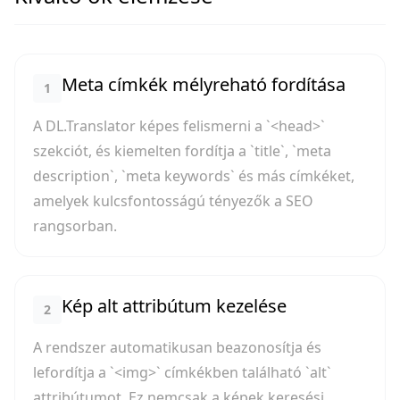
Meta címkék mélyreható fordítása
1
A DL.Translator képes felismerni a `<head>`
szekciót, és kiemelten fordítja a `title`, `meta
description`, `meta keywords` és más címkéket,
amelyek kulcsfontosságú tényezők a SEO
rangsorban.
Kép alt attribútum kezelése
2
A rendszer automatikusan beazonosítja és
lefordítja a `<img>` címkékben található `alt`
attribútumot. Ez nemcsak a képek keresési