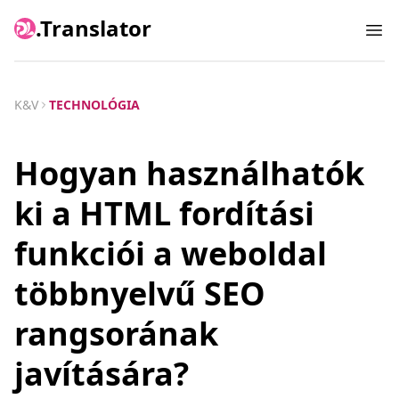
.Translator
Ope
K&V
TECHNOLÓGIA
Hogyan használhatók
ki a HTML fordítási
funkciói a weboldal
többnyelvű SEO
rangsorának
javítására?