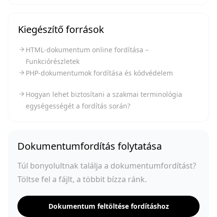
Kiegészítő források
HTML-dokumentum online fordítása –
Funkciórészletek
PHP-dokumentumok fordítása és kódvédelem
Hogyan lehet biztosítani a szakmai terminológia
egységességét a fordítás során?
Dokumentumfordítás folytatása
Túl bonyolultnak találja a dokumentumfordítást?
Töltse fel a fájlt, a többit bízza ránk.
Dokumentum feltöltése fordításhoz