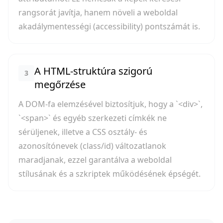
rangsorát javítja, hanem növeli a weboldal
akadálymentességi (accessibility) pontszámát is.
A HTML-struktúra szigorú
3
megőrzése
A DOM-fa elemzésével biztosítjuk, hogy a `<div>`,
`<span>` és egyéb szerkezeti címkék ne
sérüljenek, illetve a CSS osztály- és
azonosítónevek (class/id) változatlanok
maradjanak, ezzel garantálva a weboldal
stílusának és a szkriptek működésének épségét.