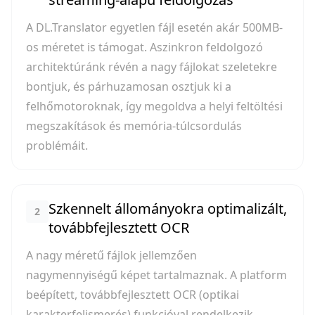
A DL.Translator egyetlen fájl esetén akár 500MB-
os méretet is támogat. Aszinkron feldolgozó
architektúránk révén a nagy fájlokat szeletekre
bontjuk, és párhuzamosan osztjuk ki a
felhőmotoroknak, így megoldva a helyi feltöltési
megszakítások és memória-túlcsordulás
problémáit.
Szkennelt állományokra optimalizált,
2
továbbfejlesztett OCR
A nagy méretű fájlok jellemzően
nagymennyiségű képet tartalmaznak. A platform
beépített, továbbfejlesztett OCR (optikai
karakterfelismerés) funkcióval rendelkezik,