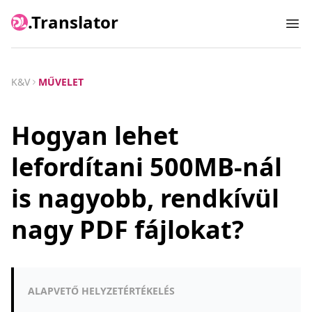
.Translator
Ope
K&V
MŰVELET
Hogyan lehet
lefordítani 500MB-nál
is nagyobb, rendkívül
nagy PDF fájlokat?
ALAPVETŐ HELYZETÉRTÉKELÉS