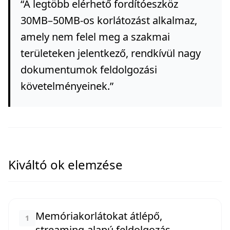
“
A legtöbb elérhető fordítóeszköz
30MB–50MB-os korlátozást alkalmaz,
amely nem felel meg a szakmai
területeken jelentkező, rendkívül nagy
dokumentumok feldolgozási
követelményeinek.
”
Kiváltó ok elemzése
Memóriakorlátokat átlépő,
1
streaming-alapú feldolgozás