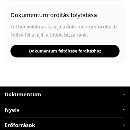
Dokumentumfordítás folytatása
Túl bonyolultnak találja a dokumentumfordítást?
Töltse fel a fájlt, a többit bízza ránk.
Dokumentum feltöltése fordításhoz
Dokumentum
Nyelv
Erőforrások