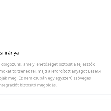
i iránya
n dolgozunk, amely lehetőséget biztosít a fejlesztők
at töltsenek fel, majd a lefordított anyagot Base64
kapják meg. Ez nem csupán egy egyszerű szöveges
ntegrációt biztosító megoldás.