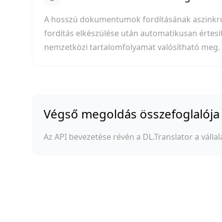
A hosszú dokumentumok fordításának aszinkron
fordítás elkészülése után automatikusan értesíti
nemzetközi tartalomfolyamat valósítható meg.
Végső megoldás összefoglalója
Az API bevezetése révén a DL.Translator a vállala