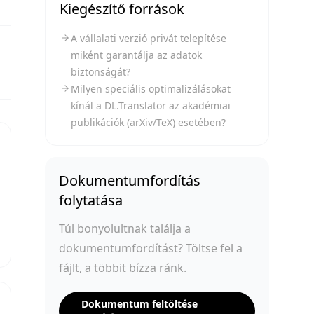
Kiegészítő források
A vállalati verzió privát telepítése
miként garantálja az adatok
biztonságát?
Milyen speciális optimalizálásokat
kínál a DL.Translator az akadémiai
publikációk (arXiv/TeX) esetében?
Dokumentumfordítás
folytatása
Túl bonyolultnak találja a
dokumentumfordítást? Töltse fel a
fájlt, a többit bízza ránk.
Dokumentum feltöltése