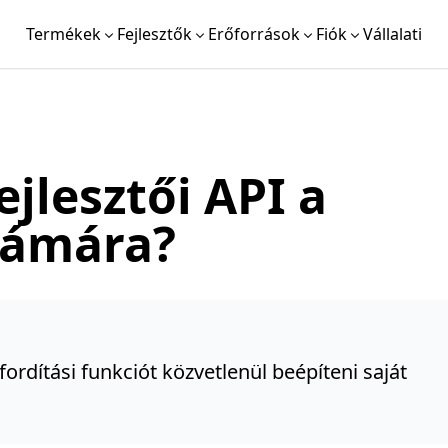
Termékek
Fejlesztők
Erőforrások
Fiók
Vállalati
ejlesztői API a
zámára?
rdítási funkciót közvetlenül beépíteni saját