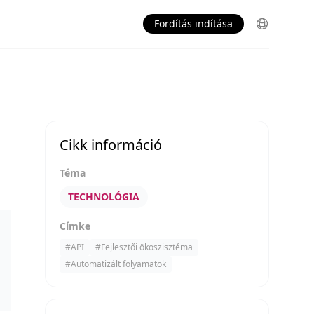
Fordítás indítása
Cikk információ
Téma
TECHNOLÓGIA
Címke
#
API
#
Fejlesztői ökoszisztéma
#
Automatizált folyamatok