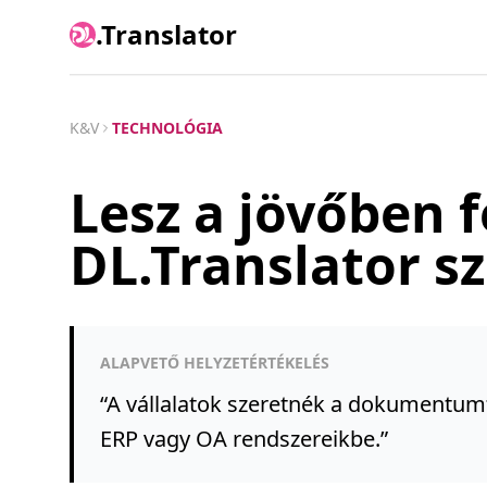
.Translator
K&V
TECHNOLÓGIA
Lesz a jövőben f
DL.Translator s
ALAPVETŐ HELYZETÉRTÉKELÉS
“
A vállalatok szeretnék a dokumentumfo
ERP vagy OA rendszereikbe.
”