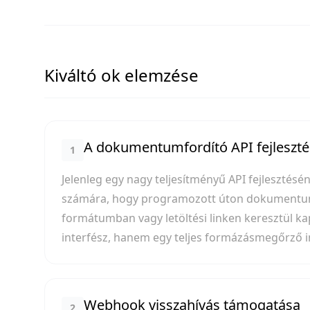
Kiváltó ok elemzése
A dokumentumfordító API fejlesztés
1
Jelenleg egy nagy teljesítményű API fejlesztésé
számára, hogy programozott úton dokumentumok
formátumban vagy letöltési linken keresztül 
interfész, hanem egy teljes formázásmegőrző i
Webhook visszahívás támogatása
2