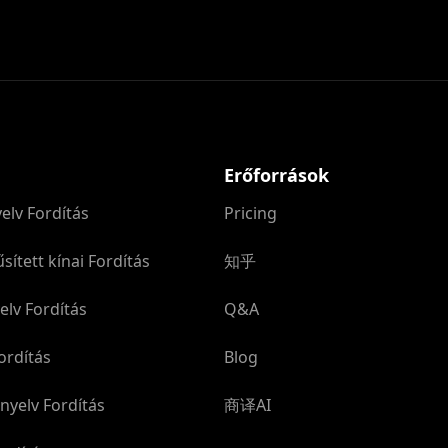
Erőforrások
elv Fordítás
Pricing
sített kínai Fordítás
知乎
elv Fordítás
Q&A
ordítás
Blog
nyelv Fordítás
商译AI