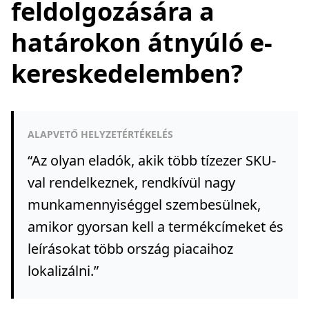
feldolgozására a
határokon átnyúló e-
kereskedelemben?
ALAPVETŐ HELYZETÉRTÉKELÉS
“
Az olyan eladók, akik több tízezer SKU-
val rendelkeznek, rendkívül nagy
munkamennyiséggel szembesülnek,
amikor gyorsan kell a termékcímeket és
leírásokat több ország piacaihoz
lokalizálni.
”