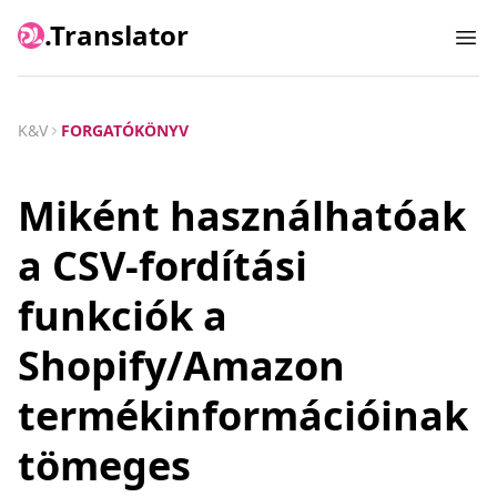
.Translator
Ope
K&V
FORGATÓKÖNYV
Miként használhatóak
a CSV-fordítási
funkciók a
Shopify/Amazon
termékinformációinak
tömeges