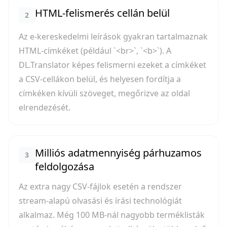
HTML-felismerés cellán belül
2
Az e-kereskedelmi leírások gyakran tartalmaznak
HTML-címkéket (például `<br>`, `<b>`). A
DL.Translator képes felismerni ezeket a címkéket
a CSV-cellákon belül, és helyesen fordítja a
címkéken kívüli szöveget, megőrizve az oldal
elrendezését.
Milliós adatmennyiség párhuzamos
3
feldolgozása
Az extra nagy CSV-fájlok esetén a rendszer
stream-alapú olvasási és írási technológiát
alkalmaz. Még 100 MB-nál nagyobb terméklisták