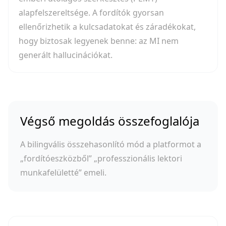
alapfelszereltsége. A fordítók gyorsan
ellenőrizhetik a kulcsadatokat és záradékokat,
hogy biztosak legyenek benne: az MI nem
generált hallucinációkat.
Végső megoldás összefoglalója
A bilingvális összehasonlító mód a platformot a
„fordítóeszközből” „professzionális lektori
munkafelületté” emeli.