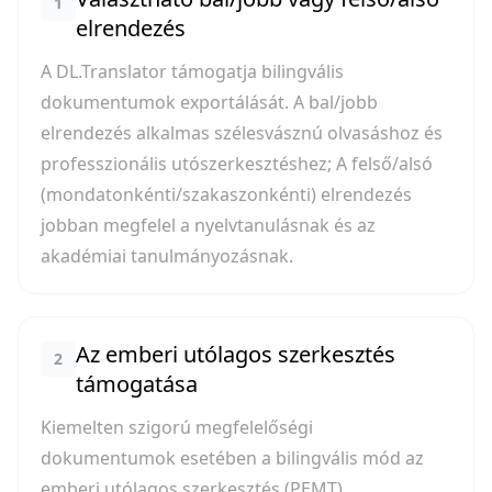
1
elrendezés
A DL.Translator támogatja bilingvális
dokumentumok exportálását. A bal/jobb
elrendezés alkalmas szélesvásznú olvasáshoz és
professzionális utószerkesztéshez; A felső/alsó
(mondatonkénti/szakaszonkénti) elrendezés
jobban megfelel a nyelvtanulásnak és az
akadémiai tanulmányozásnak.
Az emberi utólagos szerkesztés
2
támogatása
Kiemelten szigorú megfelelőségi
dokumentumok esetében a bilingvális mód az
emberi utólagos szerkesztés (PEMT)