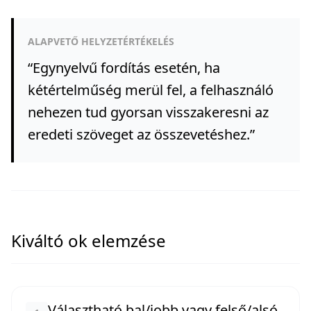
ALAPVETŐ HELYZETÉRTÉKELÉS
“
Egynyelvű fordítás esetén, ha
kétértelműség merül fel, a felhasználó
nehezen tud gyorsan visszakeresni az
eredeti szöveget az összevetéshez.
”
Kiváltó ok elemzése
Választható bal/jobb vagy felső/alsó