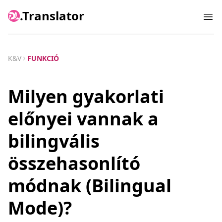
.Translator
Ope
K&V
FUNKCIÓ
Milyen gyakorlati
előnyei vannak a
bilingvális
összehasonlító
módnak (Bilingual
Mode)?