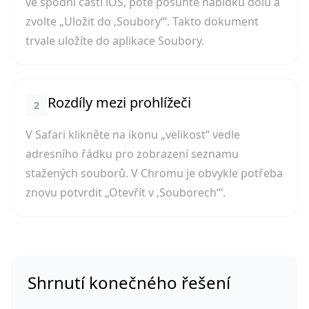
ve spodní části iOS, poté posuňte nabídku dolů a
zvolte „Uložit do ‚Soubory‘“. Takto dokument
trvale uložíte do aplikace Soubory.
Rozdíly mezi prohlížeči
2
V Safari klikněte na ikonu „velikost“ vedle
adresního řádku pro zobrazení seznamu
stažených souborů. V Chromu je obvykle potřeba
znovu potvrdit „Otevřít v ‚Souborech‘“.
Shrnutí konečného řešení