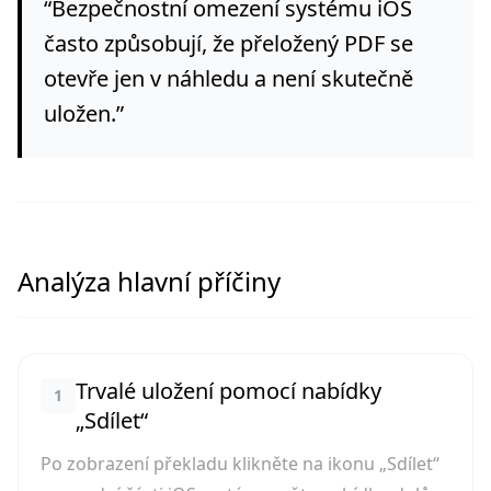
“
Bezpečnostní omezení systému iOS
často způsobují, že přeložený PDF se
otevře jen v náhledu a není skutečně
uložen.
”
Analýza hlavní příčiny
Trvalé uložení pomocí nabídky
1
„Sdílet“
Po zobrazení překladu klikněte na ikonu „Sdílet“