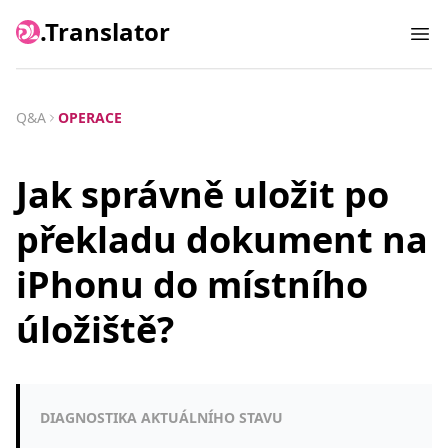
.Translator
Ope
Q&A
OPERACE
Jak správně uložit po
překladu dokument na
iPhonu do místního
úložiště?
DIAGNOSTIKA AKTUÁLNÍHO STAVU