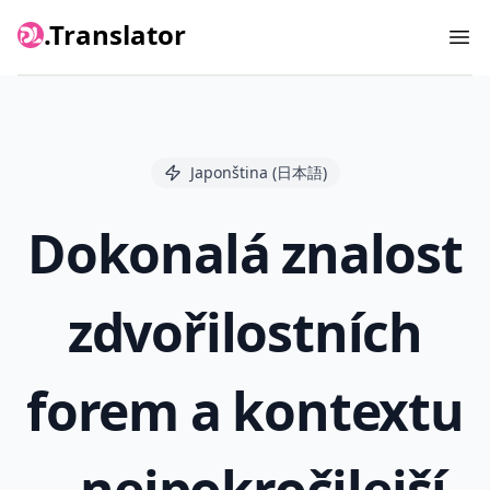
.Translator
Ope
Japonština (日本語)
Dokonalá znalost
zdvořilostních
forem a kontextu
– nejpokročilejší