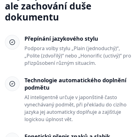
ale zachování duše
dokumentu
Přepínání jazykového stylu
Podpora volby stylu „Plain (jednoduchý)“,
„Polite (zdvořilý)“ nebo „Honorific (uctivý)“ pro
přizpůsobení různým situacím.
Technologie automatického doplnění
podmětu
AI inteligentně určuje v japonštině často
vynechávaný podmět, při překladu do cizího
jazyka jej automaticky doplňuje a zajišťuje
logickou úplnost vět.
Fonetický přepis znaků a slabik