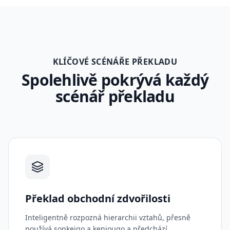
KLÍČOVÉ SCÉNÁŘE PŘEKLADU
Spolehlivě pokrývá každý
scénář překladu
Překlad obchodní zdvořilosti
Inteligentně rozpozná hierarchii vztahů, přesně
používá sonkeigo a kenjougo a předchází