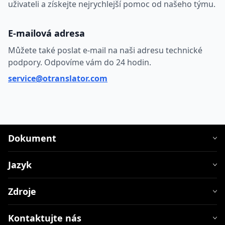
uživateli a získejte nejrychlejší pomoc od našeho týmu.
E-mailová adresa
Můžete také poslat e-mail na naši adresu technické
podpory. Odpovíme vám do 24 hodin.
service@otranslator.com
Dokument
Jazyk
Zdroje
Kontaktujte nás