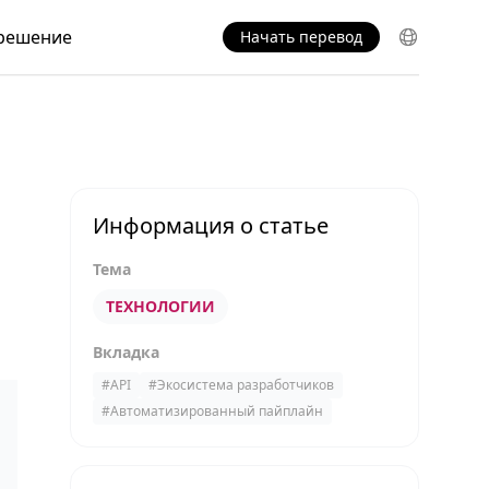
решение
Начать перевод
Информация о статье
Тема
ТЕХНОЛОГИИ
Вкладка
#
API
#
Экосистема разработчиков
#
Автоматизированный пайплайн