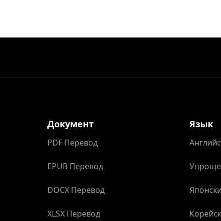
Документ
Язык
PDF Перевод
Английс
EPUB Перевод
Упроще
DOCX Перевод
Японски
XLSX Перевод
Корейск