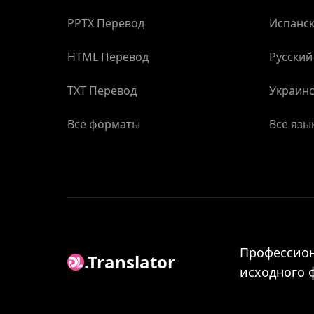
PPTX Перевод
Испанск
HTML Перевод
Русский
TXT Перевод
Украинс
Все форматы
Все язы
Профессион
.Translator
исходного 