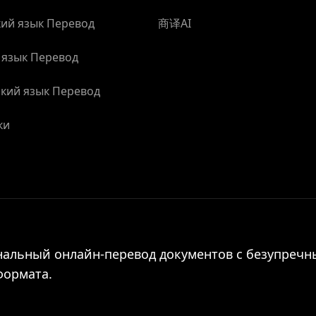
ий язык Перевод
商译AI
 язык Перевод
кий язык Перевод
ки
альный онлайн-перевод документов с безупреч
формата.