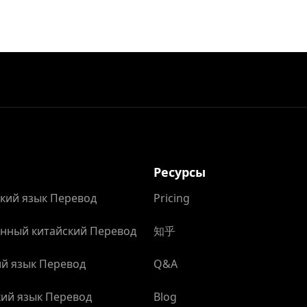
Ресурсы
кий язык Перевод
Pricing
нный китайский Перевод
知乎
й язык Перевод
Q&A
ий язык Перевод
Blog