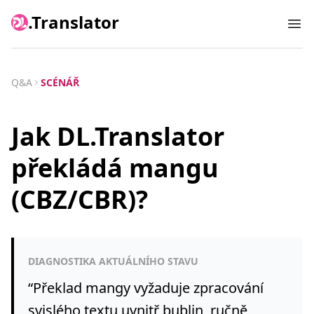
.Translator
Ope
Q&A
SCÉNÁŘ
Jak DL.Translator
překládá mangu
(CBZ/CBR)?
DIAGNOSTIKA AKTUÁLNÍHO STAVU
“
Překlad mangy vyžaduje zpracování
svislého textu uvnitř bublin, ručně