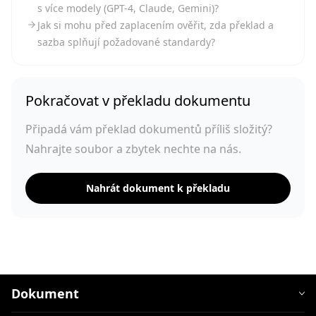
s více modely (GPT-4, Claude, Gemini)?
Jak si mohu před zaplacením ověřit, zda překlad a
sazba splňují požadované standardy?
Pokračovat v překladu dokumentu
Připadá vám překlad dokumentů příliš složitý?
Nahrajte soubor a zbytek nechte na nás.
Nahrát dokument k překladu
Dokument