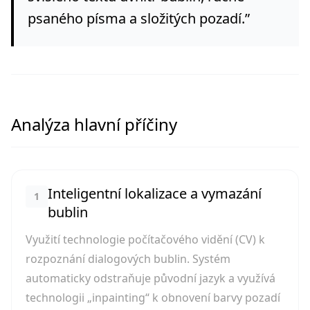
psaného písma a složitých pozadí.
”
Analýza hlavní příčiny
Inteligentní lokalizace a vymazání
1
bublin
Využití technologie počítačového vidění (CV) k
rozpoznání dialogových bublin. Systém
automaticky odstraňuje původní jazyk a využívá
technologii „inpainting“ k obnovení barvy pozadí