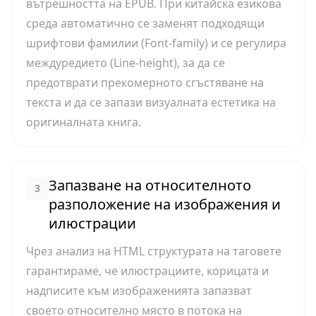
вътрешността на EPUB. При китайска езикова
среда автоматично се заменят подходящи
шрифтови фамилии (Font-family) и се регулира
междуредието (Line-height), за да се
предотврати прекомерното сгъстяване на
текста и да се запази визуалната естетика на
оригиналната книга.
Запазване на относителното
3
разположение на изображения и
илюстрации
Чрез анализ на HTML структурата на таговете
гарантираме, че илюстрациите, корицата и
надписите към изображенията запазват
своето относително място в потока на