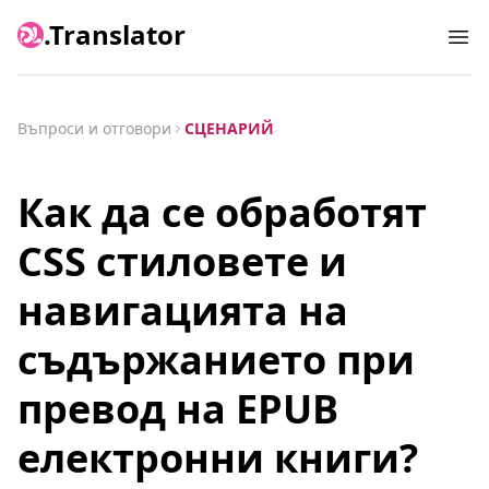
.Translator
Ope
Въпроси и отговори
СЦЕНАРИЙ
Как да се обработят
CSS стиловете и
навигацията на
съдържанието при
превод на EPUB
електронни книги?