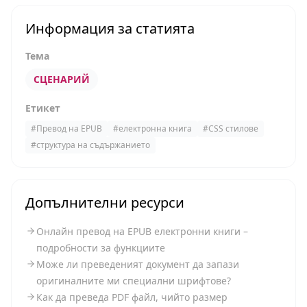
Информация за статията
Тема
СЦЕНАРИЙ
Етикет
#
Превод на EPUB
#
електронна книга
#
CSS стилове
#
структура на съдържанието
Допълнителни ресурси
Онлайн превод на EPUB електронни книги –
подробности за функциите
Може ли преведеният документ да запази
оригиналните ми специални шрифтове?
Как да преведа PDF файл, чийто размер