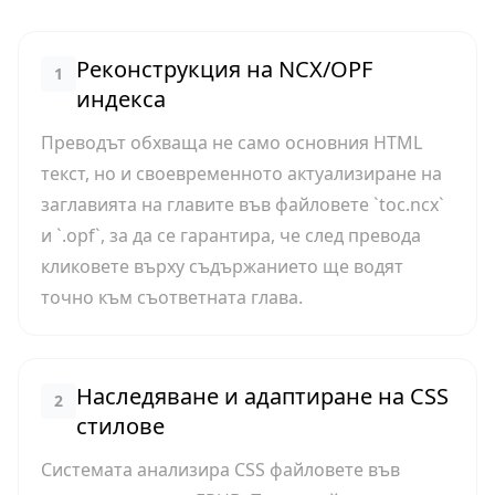
Реконструкция на NCX/OPF
1
индекса
Преводът обхваща не само основния HTML
текст, но и своевременното актуализиране на
заглавията на главите във файловете `toc.ncx`
и `.opf`, за да се гарантира, че след превода
кликовете върху съдържанието ще водят
точно към съответната глава.
Наследяване и адаптиране на CSS
2
стилове
Системата анализира CSS файловете във