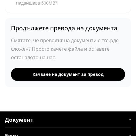
надвишава 500MB?
Продължете превода на документа
Смятате, че преводът на документи е твърде
сложен? Просто качете файла и оставете
останалото на нас.
Качване на документ за превод
Документ
Език