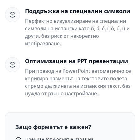
Поддръжка на специални символи
Перфектно визуализиране на специални
символи на испански като ñ, á, é, í, ó, ú, ü и
други, без риск от некоректно
изобразяване.
Оптимизация на PPT презентации
При превод на PowerPoint автоматично се
коригира размерът на текстовите полета
спрямо дължината на испанския текст, без
нужда от ръчно настройване.
Защо форматът е важен?
Прецизният формат е израз на