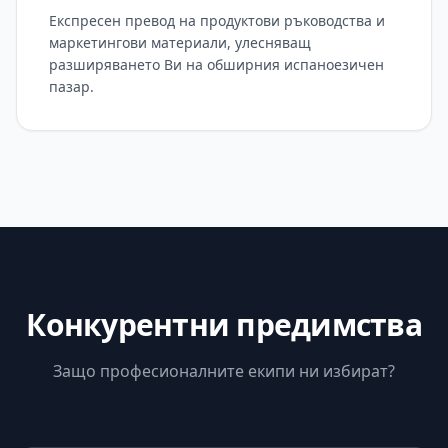
Експресен превод на продуктови ръководства и
маркетингови материали, улесняващ
разширяването Ви на обширния испаноезичен
пазар.
Конкурентни предимства
Защо професионалните екипи ни избират?