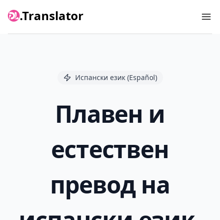
.Translator
Ope
Испански език (Español)
Плавен и
естествен
превод на
испански език,