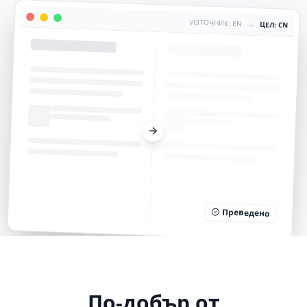
ИЗТОЧНИК: EN
→
ЦЕЛ: CN
Преведено
По-добър от