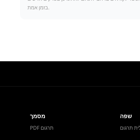
בזמן אמת.
שפה
מסמך
ית תרגום
PDF תרגום