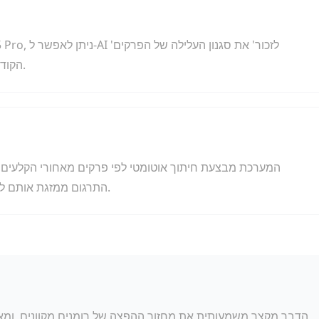
הקודמים ולשמור על רצף טון הסיפור (כמו סגנון ווּשׂיה או יוּרִי).
התרגום ממזגת אותם ללא תפרים. המשתמש מוריד קובץ שלם עם עימוד שמור.
הדבר מקצר משמעותית את מחזור ההפצה של רומנים מקוונים, ומ