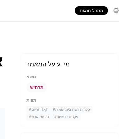
התחל תרגום
מידע על המאמר
נושא
תרחיש
תווית
ספרות רשת בינלאומית
#
תרגום TXT
#
עקביות דמויות
#
טקסט ארוך
#