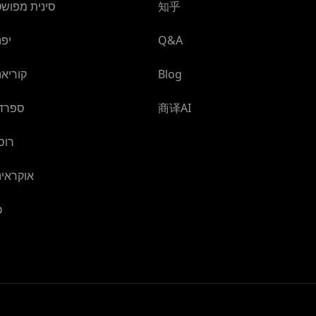
知乎
סינית מפוש
Q&A
יפנ
Blog
קוריאנ
商译AI
ספרדי
רוס
אוקראינ
כ