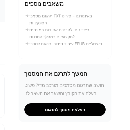
משאבים נוספים
תרגום מסמכי TXT באינטרנט – פירוט
הפונקציות
כיצד ניתן להבטיח אחידות במונחים
מקצועיים במהלך התרגום?
עיבוד סידור ותרגום לספרי EPUB דיגיטליים
המשך לתרגם את המסמך
חושב שתרגום מסמכים מורכב מדי? פשוט
העלה את הקובץ והשאר את השאר לנו.
העלאת מסמך לתרגום