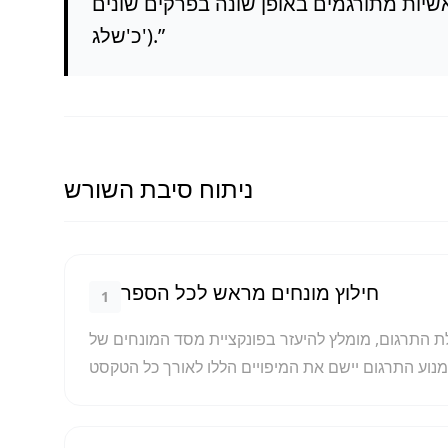
 מתורגמים באופן שונה בפרקים שונים (למשל, 'Snow' יתורגם לעיתים כ'סנואו' ולעיתים
”
כ'שלג').
ניתוח סיבת השורש
חילוץ מונחים מראש לכל הספר
1
ם, מומלץ להיעזר בפונקציית מסד המונחים של DL.Translator ולהגדיר תרגומים קבועים לשמות דמויות