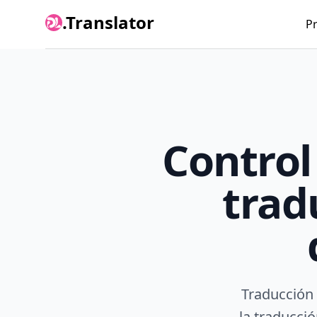
.Translator
P
Control
trad
Traducción 
la traducci