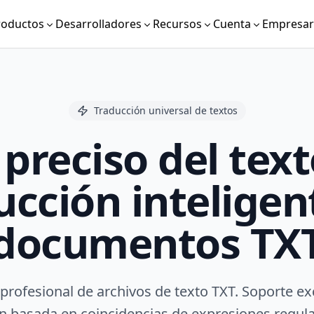
roductos
Desarrolladores
Recursos
Cuenta
Empresari
Traducción universal de textos
 preciso del text
ucción inteligen
documentos TX
profesional de archivos de texto TXT. Soporte ex
ón basada en coincidencias de expresiones regula