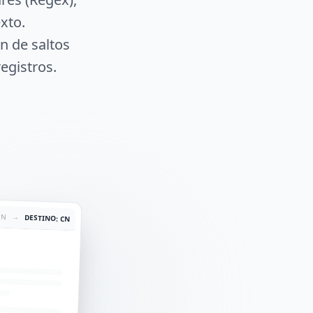
xto.
n de saltos
registros.
EN
→
DESTINO: CN