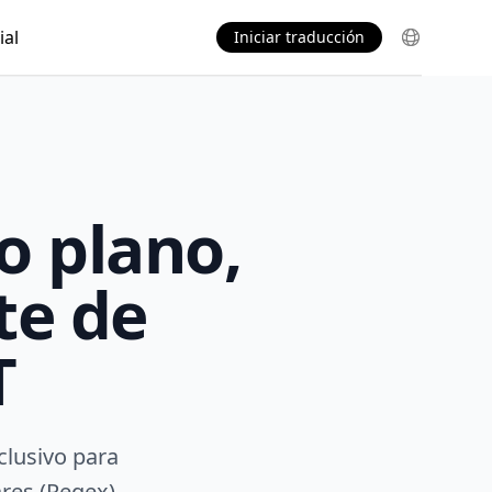
al
Iniciar traducción
o plano,
te de
T
clusivo para
res (Regex),