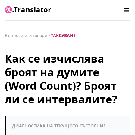
.Translator
Ope
Въпроси и отговори
ТАКСУВАНЕ
Как се изчислява
броят на думите
(Word Count)? Броят
ли се интервалите?
ДИАГНОСТИКА НА ТЕКУЩОТО СЪСТОЯНИЕ