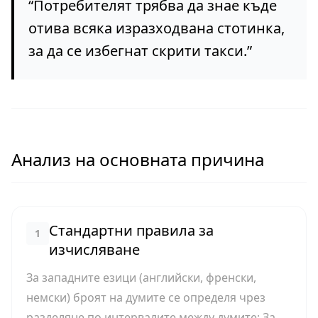
“
Потребителят трябва да знае къде
отива всяка изразходвана стотинка,
за да се избегнат скрити такси.
”
Анализ на основната причина
Стандартни правила за
1
изчисляване
За западните езици (английски, френски,
немски) броят на думите се определя чрез
разделяне по интервалите между думите; За