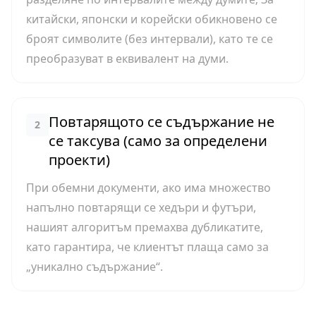
китайски, японски и корейски обикновено се
броят символите (без интервали), като те се
преобразуват в еквивалент на думи.
Повтарящото се съдържание не
2
се таксува (само за определени
проекти)
При обемни документи, ако има множество
напълно повтарящи се хедъри и футъри,
нашият алгоритъм премахва дубликатите,
като гарантира, че клиентът плаща само за
„уникално съдържание“.