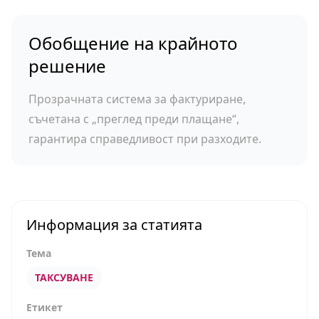
Обобщение на крайното
решение
Прозрачната система за фактуриране,
съчетана с „преглед преди плащане“,
гарантира справедливост при разходите.
Информация за статията
Тема
ТАКСУВАНЕ
Етикет