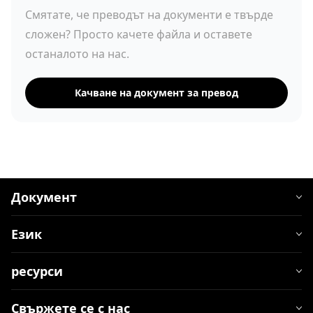
Смятате, че преводът на документи е твърде
сложен? Просто качете файла и оставете
останалото на нас.
Качване на документ за превод
Документ
Език
ресурси
Свържете се с нас