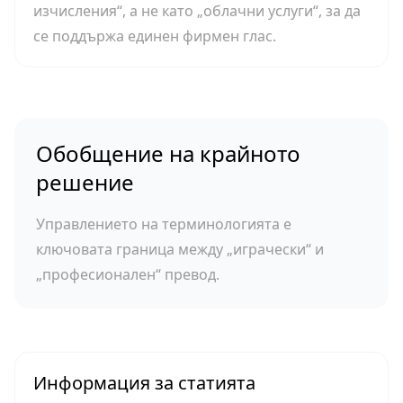
изчисления“, а не като „облачни услуги“, за да
се поддържа единен фирмен глас.
Обобщение на крайното
решение
Управлението на терминологията е
ключовата граница между „играчески“ и
„професионален“ превод.
Информация за статията