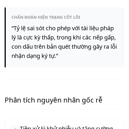
CHẨN ĐOÁN HIỆN TRẠNG CỐT LÕI
“
Tỷ lệ sai sót cho phép với tài liệu pháp
lý là cực kỳ thấp, trong khi các nếp gấp,
con dấu trên bản quét thường gây ra lỗi
nhận dạng ký tự.
”
Phân tích nguyên nhân gốc rễ
Tiền xử lý khử nhiễu và tăng cường