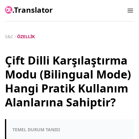
.Translator
Ope
S&C
ÖZELLIK
Çift Dilli Karşılaştırma
Modu (Bilingual Mode)
Hangi Pratik Kullanım
Alanlarına Sahiptir?
TEMEL DURUM TANISI