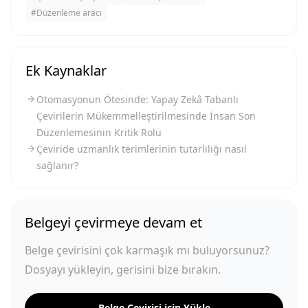
#
Düzenleme aracı
Ek Kaynaklar
Otomasyonun Ötesinde: Yapay Zekâ Tabanlı
Çevirilerin Mükemmelleştirilmesinde İnsan Son
Düzenlemesinin Kritik Rolü
Çeviride uzmanlık terimlerinin tutarlılığı nasıl
sağlanır?
Belgeyi çevirmeye devam et
Belge çevirisini çok karmaşık mı buluyorsunuz?
Dosyayı yükleyin, gerisini bize bırakın.
Belge Çevirisi için Yükle