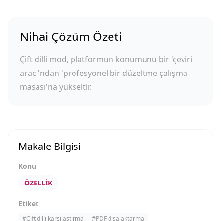
Nihai Çözüm Özeti
Çift dilli mod, platformun konumunu bir 'çeviri
aracı'ndan 'profesyonel bir düzeltme çalışma
masası'na yükseltir.
Makale Bilgisi
Konu
ÖZELLIK
Etiket
#
Çift dilli karşılaştırma
#
PDF dışa aktarma