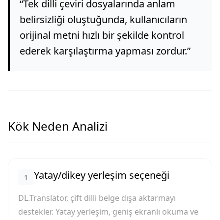
“
Tek dilli çeviri dosyalarında anlam
belirsizliği oluştuğunda, kullanıcıların
orijinal metni hızlı bir şekilde kontrol
ederek karşılaştırma yapması zordur.
”
Kök Neden Analizi
Yatay/dikey yerleşim seçeneği
1
DL.Translator, çift dilli belge dışa aktarmayı
destekler. Yatay yerleşim, geniş ekranlı okuma ve