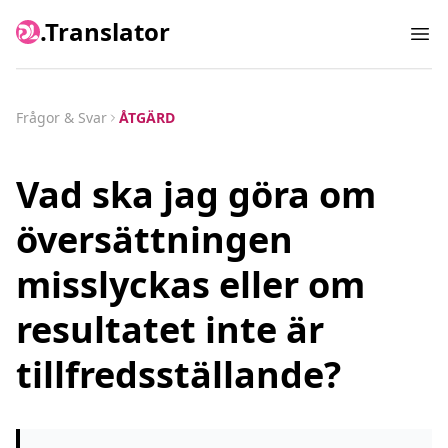
.Translator
Ope
Frågor & Svar
ÅTGÄRD
Vad ska jag göra om
översättningen
misslyckas eller om
resultatet inte är
tillfredsställande?