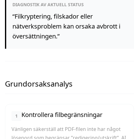
DIAGNOSTIK AV AKTUELL STATUS
“
Filkryptering, filskador eller
nätverksproblem kan orsaka avbrott i
översättningen.
”
Grundorsaksanalys
Kontrollera filbegränsningar
1
Vänligen säkerställ att PDF-filen inte har något
lösenord som begränsar ”redigering/utskrift”. AI