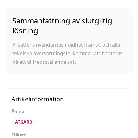
Sammanfattning av slutgiltig
lösning
Vi sätter användarnas nöjdhet främst, och alla
tekniska översättningsfel kommer att hanteras
på ett tillfredsställande sätt.
Artikelinformation
Ämne
ÅTGÄRD
Etikett