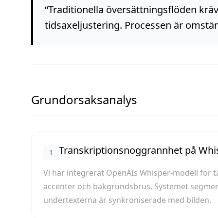
“
Traditionella översättningsflöden kräv
tidsaxeljustering. Processen är omstän
Grundorsaksanalys
Transkriptionsnoggrannhet på Whi
1
Vi har integrerat OpenAIs Whisper-modell för ta
accenter och bakgrundsbrus. Systemet segmenter
undertexterna är synkroniserade med bilden.