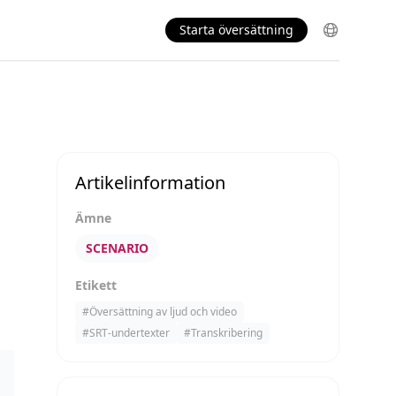
Starta översättning
Artikelinformation
Ämne
SCENARIO
Etikett
#
Översättning av ljud och video
#
SRT-undertexter
#
Transkribering