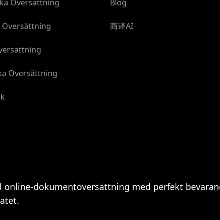
ka Översättning
Blog
 Översättning
商译AI
versättning
ka Översättning
åk
ll online-dokumentöversättning med perfekt bevaran
atet.