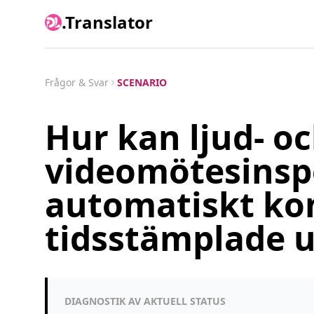
.Translator
Frågor & Svar
SCENARIO
Hur kan ljud- o
videomötesinsp
automatiskt kon
tidsstämplade 
DIAGNOSTIK AV AKTUELL STATUS