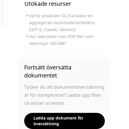
Utökade resurser
Varför använder DL.Translator en
aggregerad multimodellarkitektur
(GPT-4, Claude, Gemini)?
Hur översätter man PDF-filer som
överstiger 500 MB?
Fortsätt översätta
dokumentet
Tycker du att dokumentöversättning
är för komplicerat? Ladda upp filen
så sköter vi resten.
Ladda upp dokument för
översättning