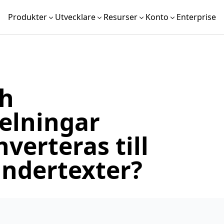
Produkter
Utvecklare
Resurser
Konto
Enterprise
ch
elningar
verteras till
undertexter?