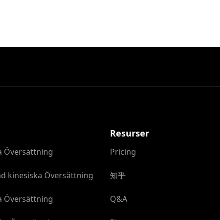
Resurser
a Översättning
Pricing
d kinesiska Översättning
知乎
a Översättning
Q&A