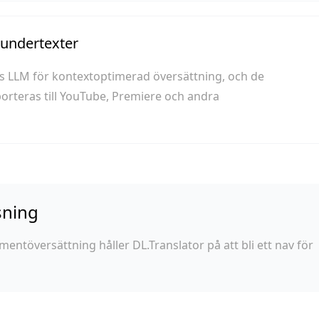
a undertexter
s LLM för kontextoptimerad översättning, och de
porteras till YouTube, Premiere och andra
sning
töversättning håller DL.Translator på att bli ett nav för