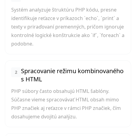
Systém analyzuje štruktúru PHP kódu, presne
identifikuje reťazce v príkazoch `echo`, `print` a
texty v priraďovaní premenných, pričom ignoruje
kontrolné logické konštrukcie ako `if`, `foreach` a
podobne.
Spracovanie režimu kombinovaného
2
s HTML
PHP súbory často obsahujú HTML šablóny.
Súčasne vieme spracovávať HTML obsah mimo
PHP značiek aj reťazce v rámci PHP značiek, čím
dosahujeme dvojitú analýzu.