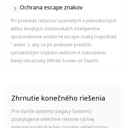
Ochrana escape znakov
3
Pri preklade reťazcov uzavretých v jednoduchých
alebo dvojitých úvodzovkách inteligentne
spracovávame vnútorné escape znaky (napríklad
" alebo '), aby sa po preklade predišlo
syntaktickým chybám vedúcim k zobrazeniu
bielej obrazovky (White Screen of Death).
Zhrnutie konečného riešenia
Pre staršie systémy (Legacy Systems)
poskytujeme efektívne riešenie rýchlej
internacionalizácie bez potreby refaktoringu