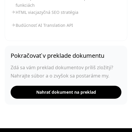
funkciách
HTML viacjazyčná SEO stratégia
Budúcnosť AI Translation API
Pokračovať v preklade dokumentu
Zdá sa vám preklad dokumentov príliš zložitý?
Nahrajte súbor a o zvyšok sa postaráme my.
Nahrať dokument na preklad