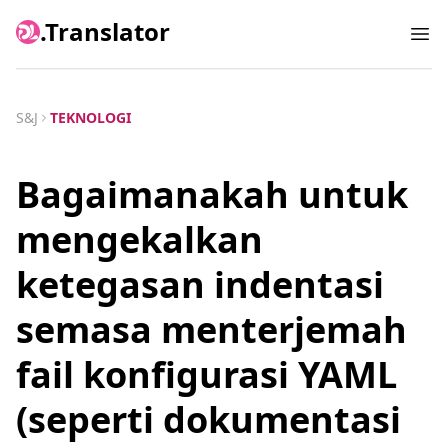
.Translator
Ope
S&J
TEKNOLOGI
Bagaimanakah untuk
mengekalkan
ketegasan indentasi
semasa menterjemah
fail konfigurasi YAML
(seperti dokumentasi