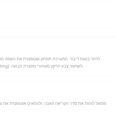
המקורית ותשתמש בטכנולוגיית 'שיחזור תמונה (Inpainting)' לשחזור צבע הרקע מאחורי מסגרת הבועה.