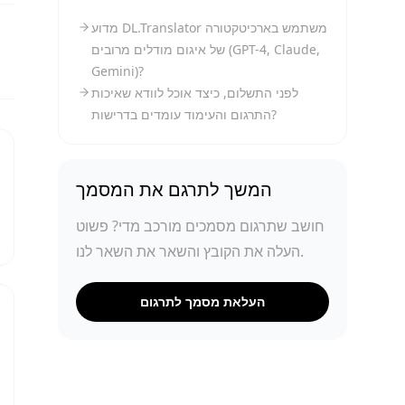
מדוע DL.Translator משתמש בארכיטקטורה
של איגום מודלים מרובים (GPT-4, Claude,
Gemini)?
לפני התשלום, כיצד אוכל לוודא שאיכות
התרגום והעימוד עומדים בדרישות?
המשך לתרגם את המסמך
חושב שתרגום מסמכים מורכב מדי? פשוט
העלה את הקובץ והשאר את השאר לנו.
העלאת מסמך לתרגום