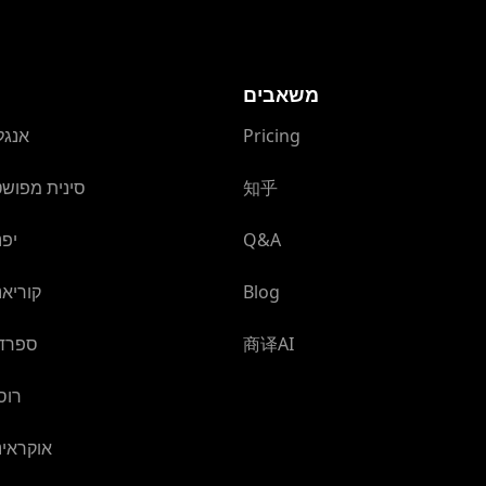
משאבים
Pricing
אנגל
知乎
סינית מפוש
Q&A
יפנ
Blog
קוריאנ
商译AI
ספרדי
רוס
אוקראינ