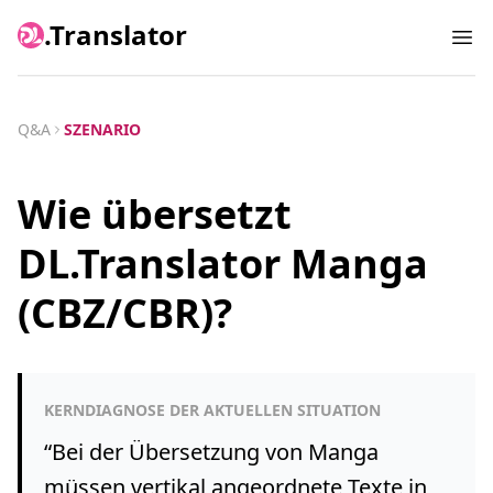
.Translator
Ope
Q&A
SZENARIO
Wie übersetzt
DL.Translator Manga
(CBZ/CBR)?
KERNDIAGNOSE DER AKTUELLEN SITUATION
“
Bei der Übersetzung von Manga
müssen vertikal angeordnete Texte in