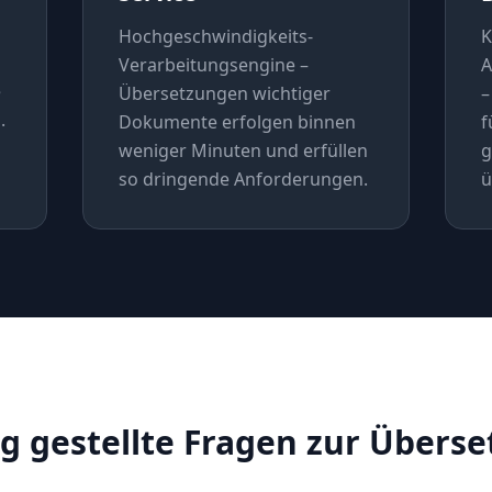
Hochgeschwindigkeits-
K
Verarbeitungsengine –
A
e
Übersetzungen wichtiger
–
.
Dokumente erfolgen binnen
f
weniger Minuten und erfüllen
g
so dringende Anforderungen.
ü
g gestellte Fragen zur Übers