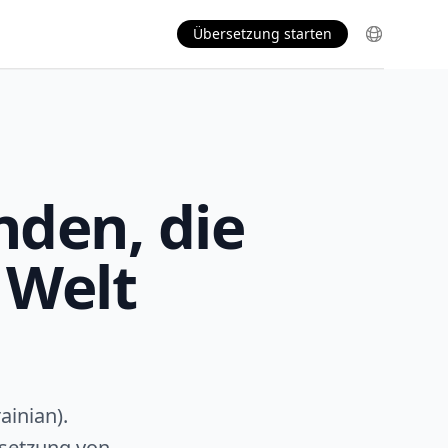
Übersetzung starten
nden, die
 Welt
ainian).
rsetzung von