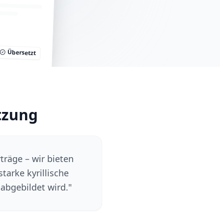
Übersetzt
tzung
räge – wir bieten
tarke kyrillische
abgebildet wird.
"