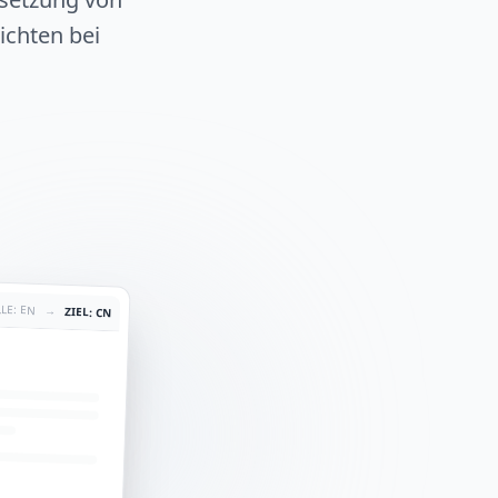
chten bei
LE: EN
→
ZIEL: CN