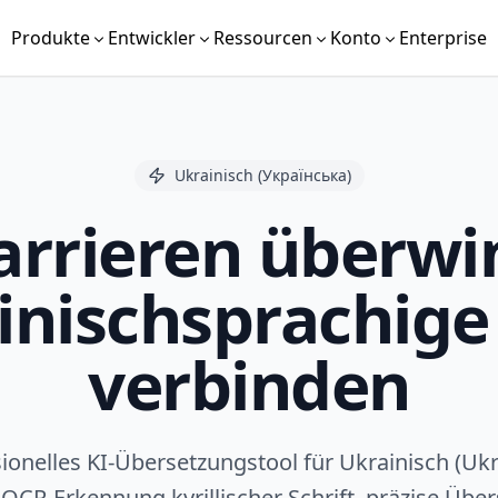
Produkte
Entwickler
Ressourcen
Konto
Enterprise
Ukrainisch (Українська)
rrieren überwi
inischsprachige
verbinden
ionelles KI-Übersetzungstool für Ukrainisch (Ukr
 OCR-Erkennung kyrillischer Schrift, präzise Übe