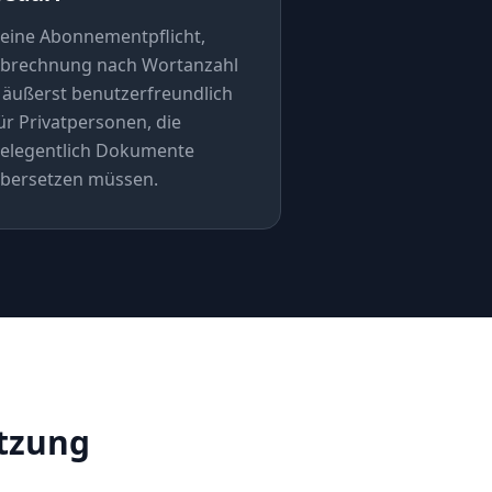
eine Abonnementpflicht,
brechnung nach Wortanzahl
 äußerst benutzerfreundlich
ür Privatpersonen, die
elegentlich Dokumente
bersetzen müssen.
etzung