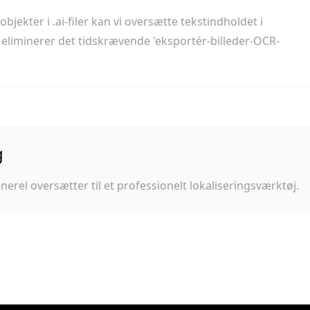
kter i .ai-filer kan vi oversætte tekstindholdet i
 eliminerer det tidskrævende 'eksportér-billeder-OCR-
g
nerel oversætter til et professionelt lokaliseringsværktøj.