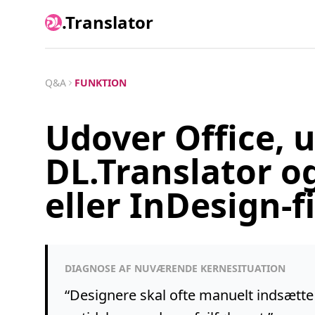
.Translator
Q&A
FUNKTION
Udover Office, 
DL.Translator og
eller InDesign-fi
DIAGNOSE AF NUVÆRENDE KERNESITUATION
“
Designere skal ofte manuelt indsætte o