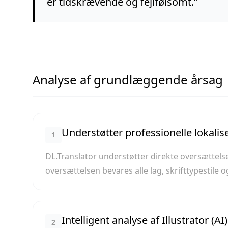
er tidskrævende og fejlfølsomt.
”
Analyse af grundlæggende årsag
Understøtter professionelle lokali
1
DL.Translator understøtter direkte oversættels
oversættelsen bevares alle lag, skrifttypestile o
Intelligent analyse af Illustrator (AI)
2