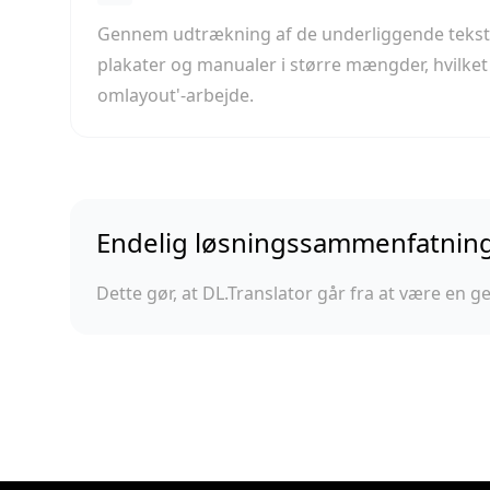
Gennem udtrækning af de underliggende tekstobje
plakater og manualer i større mængder, hvilket
omlayout'-arbejde.
Endelig løsningssammenfatnin
Dette gør, at DL.Translator går fra at være en ge