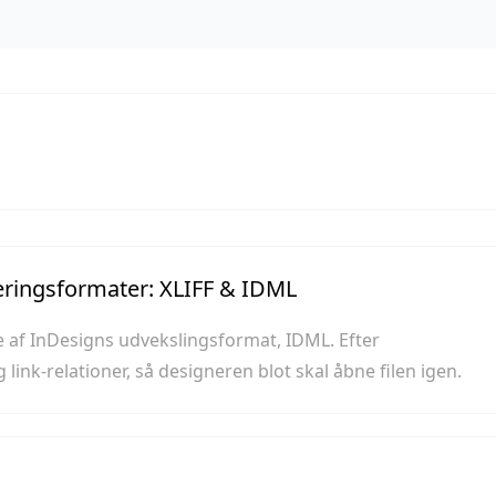
seringsformater: XLIFF & IDML
e af InDesigns udvekslingsformat, IDML. Efter
g link-relationer, så designeren blot skal åbne filen igen.