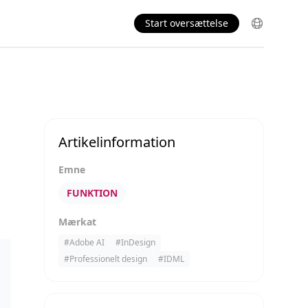
Start oversættelse
Artikelinformation
Emne
FUNKTION
Mærkat
#
Adobe AI
#
InDesign
#
Professionelt design
#
IDML