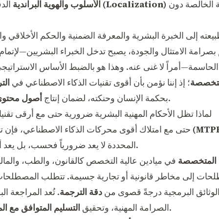
المعقدة، تبقى المخرجات الآلية الخالصة دون
التوطين (Localization)
الأسلوب والهوية البراندية
الدق
بطبيعته إلى الخبرة البشرية والمعرفة الضمنية والحكم الأخلاقي وا
 بصرامة الامتثال والجودة، يصبح تدخل الخبراء البشريين—لإتما
لمتخصصة
؛ إذ إننا نؤمن بأن أقوى تقنيات الذكاء الاصطناعي في
الت
متقنة بلا عيوب.
بحكمة الإنسان وحنكته، لضمان إنتاج
أصول محتوى 
لماذا تظل الأحكام المهنية البشرية ضرورية حتى مع أرقى تقني
ما بعد الترجمة الآلية (MTPE)
حتى مع امتلاك أقوى محركات الذكاء الاصطناعي، فإن 
المحددة لا يعد ضرورياً فحسب، بل يعد أمراً لا غنى عنه.
ت المتخصصة
في ميادين عالية التخصص كالقانون، والطب، والمالية
ات إلى مخاطر قانونية أو تجارية جسيمة. تتطلب المصطلحات التق
 والوثائق البرمجية درجةً قصوى من
دقة الترجمة
. تُعد المراجعة ا
وتجنب المخاطر المحتملة.
الصرامة المهنية، وتحقيق
التسليم المتوافق مع الم