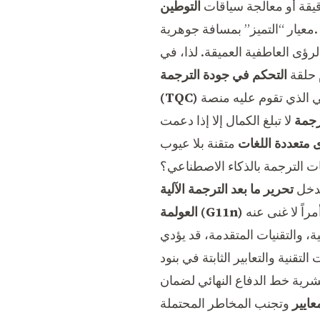
يقة أو معالجة سياقات
معيار “التميز” بمسافة جوهرية.
لرؤى العاطفية العميقة. لذا، في
م حلقة
التحكم في جودة الترجمة
الحاسمة—أمراً لا غنى عنه. وهذا هو بالضبط الأساس الاستراتيجي الذي تقوم عليه منصة DL.Translator في توفير
(TQC)
رجمة
لا تبلغ الكمال إلا إذا دعمت
متعددة اللغات
ات الترجمة بالذكاء الاصطناعي؟
تدخل
العولمة (G11n)
، والتقنيات المتقدمة، قد يؤدي
نية والتعابير الثابتة في بنود
لبشرية خط الدفاع النهائي لضمان
عايير