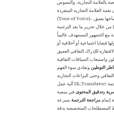
 بالعلامة التجارية، والنصوص
ن نغمة العلامة التجارية المتفردة
(Tone of Voice)، وأسلوبها، والقيمة العاطفية الكامنة فيها، تُعد أصولاً لغوية يصعب على الذكاء الاصطناعي استنساخها بعمق.
P)
من خلال
لها قضايا اجتماعية أو أخلاقية أو
افتقاره للإدراك الثقافي العميق
ور واستيعاب السياقات الثقافية
طر التوطين
وتفادي سوء الفهم
رجمة
رية
و
تدقيق المحتوى
في منصة DL.Translator لتكون فعالة وواضحة وسهلة التنفيذ.
 إتمام
مراجعة الترجمة
ع ضبط المصطلحات المتخصصة بدقة