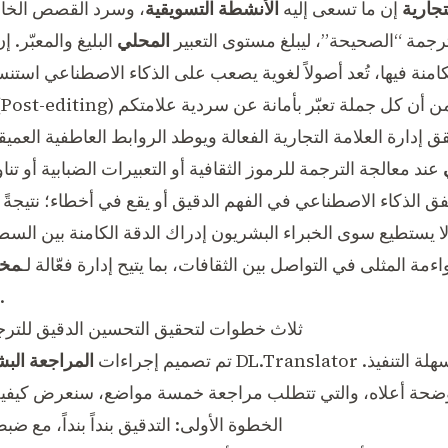
تجارية
إن ما تسعى إليه
الأنشطة التسويقية
، وسرد القصص الخاصة
لترجمة “الصحيحة”، ليبلغ مستوى التعبير
المحلي
البليغ والمعبّر. إ
الاحترافي، يمكنكم التأكد من أن كل جملة تعبّر بأمانة عن سردية علامتكم
تحرير ما بعد الترجمة (ost-editing
حقق
إدارة العلامة التجارية
عند معالجة الترجمة للرموز الثقافية أو التعبيرات الضبابية أو تناو
ق الذكاء الاصطناعي في الفهم الدقيق أو يقع في أخطاء؛ نتيجةً ل
ا يستطيع سوى الخبراء البشريون إدراك الدقة الكامنة بين السط
واءمة المثلى في
التواصل بين الثقافات
، بما يتيح إدارة فعّالة لـ
مخا
الثقافي وحتى النزاعات التجارية.
آلية عمل DL.Translator: ثلاث خطوات لتحقيق التحسين الدقيق للت
تم تصميم إجراءات
المراجعة البش
الموضحة أعلاه، والتي تتطلب مراجعة خمسة مواضع، سنعرض كيفية
الخطوة الأولى: التدقيق بنداً بنداً، م