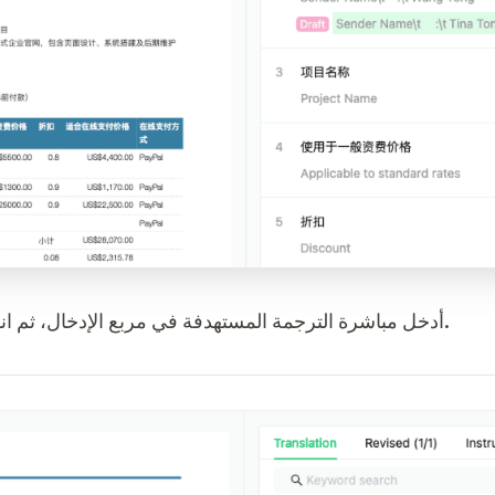
أدخل مباشرة الترجمة المستهدفة في مربع الإدخال، ثم انقر على “تأكيد” لحفظ التعديلات.