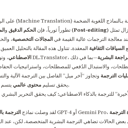
 بـ
الترجمة الآلية (Machine Translation)
على الر
التي يقدمها المتخصصون لا تزال تمثل
المراجعة البشرية اللاحقة للترجمة (Post-editing)
تطوراً ثورياً، فإن
الحكم الدقيق
و
د معالجة الترجمات عالية القيمة في
المجالات التخصصية
، وال
ع
السياقات الثقافية
المعقدة. تتناول هذه المقالة بالتحليل العميق
راجعة البشرية
—بما في ذلك
الاصطناعي
مصطلحات، والاستبدال الدُفعي للمصطلحات، واستراتيجيات الح
يات الترجمة
وتجاوز “آخر ميل” الفاصل بين الترجمة الآلية والتس
يتسم بالدقة والامتثال والتوافق العالي.
يحقق تسليم
محتوى عالمي
خيرة” للترجمة بالذكاء الاصطناعي: كيف يحقق التحرير البشري المتخص
 الترجمة
لقد وصلت نماذج
الترجمة با
بعض الحالات تضاهي الترجمة البشرية المتخصصة. لكن، عند الس