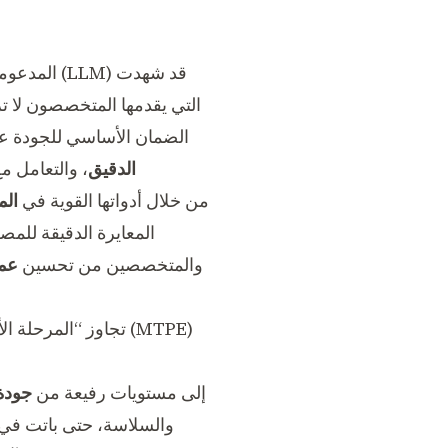
قد شهدت
النماذج اللغوية الضخمة (LLM)
المدعومة
الضمان الأساسي للجودة عن
الدقيق
، والتعامل م
، وتوضح بالتفصيل كيف تمكّن منصة DL.Translator، من خلال أدواتها القوية في
الم
المعايرة الدقيقة لل
والمتخصصين من تحسين
عمل
تجاوز “المرحلة الأ
المتقدمة، مثل GPT-4 أو Gemini Pro، إلى مستويات رفيعة من
جودة
والسلاسة، حتى باتت في 