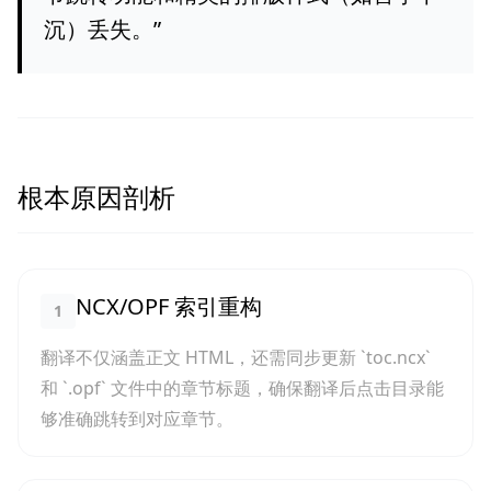
沉）丢失。
”
根本原因剖析
NCX/OPF 索引重构
1
翻译不仅涵盖正文 HTML，还需同步更新 `toc.ncx`
和 `.opf` 文件中的章节标题，确保翻译后点击目录能
够准确跳转到对应章节。