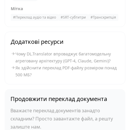
Мітка
#
Переклад аудіо та відео
#
SRT-субтитри
#
Транскрипція
Додаткові ресурси
Чому DL.Translator впроваджує багатомодельну
агреговану архітектуру (GPT-4, Claude, Gemini)?
Як здійснити переклад PDF-файлу розміром понад
500 МБ?
Продовжити переклад документа
Вважаєте переклад документів занадто
складним? Просто завантажте файл, а решту
залиште нам.