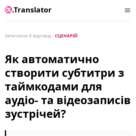
.Translator
Ope
Запитання й відповіді
СЦЕНАРІЙ
Як автоматично
створити субтитри з
таймкодами для
аудіо- та відеозаписів
зустрічей?